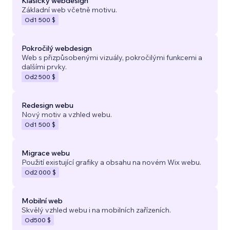
Klasický webdesign
Základní web včetně motivu.
Od
1 500 $
Pokročilý webdesign
Web s přizpůsobenými vizuály, pokročilými funkcemi a
dalšími prvky.
Od
2 500 $
Redesign webu
Nový motiv a vzhled webu.
Od
1 500 $
Migrace webu
Použití existující grafiky a obsahu na novém Wix webu.
Od
2 000 $
Mobilní web
Skvělý vzhled webu i na mobilních zařízeních.
Od
500 $