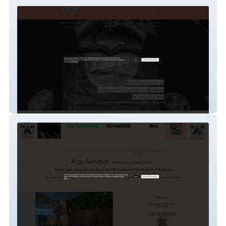
food-by-loesje
Alu Vds