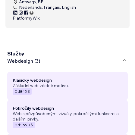
Antwerp, BE
Nederlands, Français, English
Platformy
Wix
Služby
Webdesign (3)
Klasický webdesign
Základní web včetně motivu.
Od
845 $
Pokročilý webdesign
Web s přizpůsobenými vizuály, pokročilými funkcemi a
dalšími prvky.
Od
1 690 $