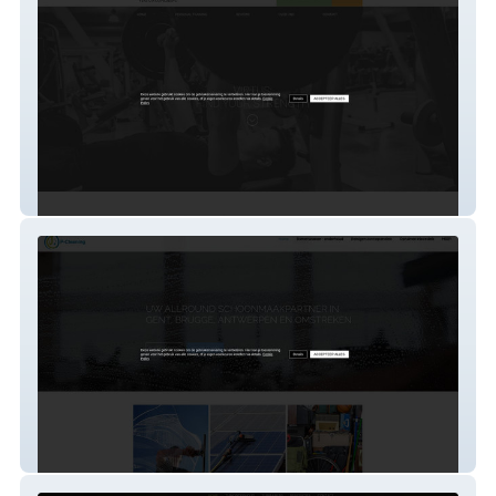
virtus-coaching
p-cleaning