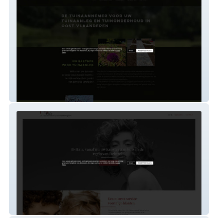
tuinen-den-hof
b-hair