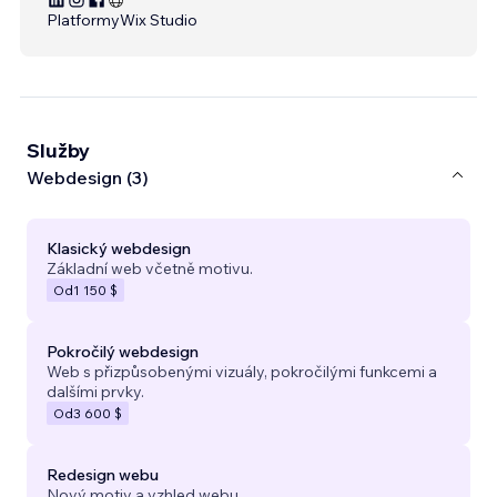
Platformy
Wix Studio
Služby
Webdesign (3)
Klasický webdesign
Základní web včetně motivu.
Od
1 150 $
Pokročilý webdesign
Web s přizpůsobenými vizuály, pokročilými funkcemi a
dalšími prvky.
Od
3 600 $
Redesign webu
Nový motiv a vzhled webu.