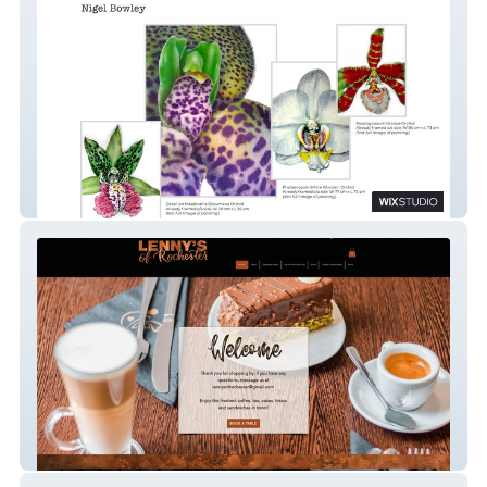
FLORAandAUTOartist
Lenny's of Rochester