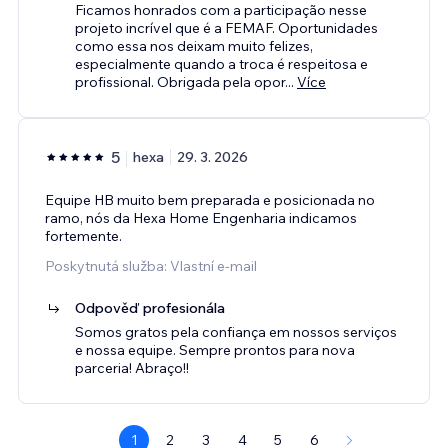
Ficamos honrados com a participação nesse
projeto incrível que é a FEMAF. Oportunidades
como essa nos deixam muito felizes,
especialmente quando a troca é respeitosa e
profissional. Obrigada pela opor
...
Více
5
hexa
29. 3. 2026
Equipe HB muito bem preparada e posicionada no
ramo, nós da Hexa Home Engenharia indicamos
fortemente.
Poskytnutá služba: Vlastní e‑mail
Odpověď profesionála
Somos gratos pela confiança em nossos serviços
e nossa equipe. Sempre prontos para nova
parceria! Abraço!!
1
2
3
4
5
6