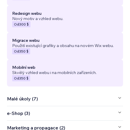
Redesign webu
Nový motiv a vzhled webu.
Od
300 $
Migrace webu
Použití existující grafiky a obsahu na novém Wix webu.
Od
350 $
Mobilní web
Skvělý vzhled webu i na mobilních zařízeních.
Od
350 $
Malé úkoly (7)
e‑Shop (3)
Marketing a propagace (2)