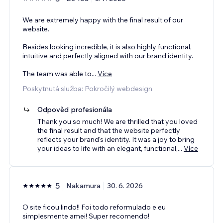
We are extremely happy with the final result of our
website.
Besides looking incredible, it is also highly functional,
intuitive and perfectly aligned with our brand identity.
The team was able to
...
Více
Poskytnutá služba: Pokročilý webdesign
Odpověď profesionála
Thank you so much! We are thrilled that you loved
the final result and that the website perfectly
reflects your brand's identity. It was a joy to bring
your ideas to life with an elegant, functional,
...
Více
5
Nakamura
30. 6. 2026
O site ficou lindo!! Foi todo reformulado e eu
simplesmente amei! Super recomendo!