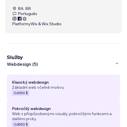
BA, BR
Português
Platformy
Wix & Wix Studio
Služby
Webdesign (5)
Klasický webdesign
Základní web včetně motivu.
Od
350 $
Pokročilý webdesign
Web s přizpůsobenými vizuály, pokročilými funkcemi a
dalšími prvky.
Od
550 $