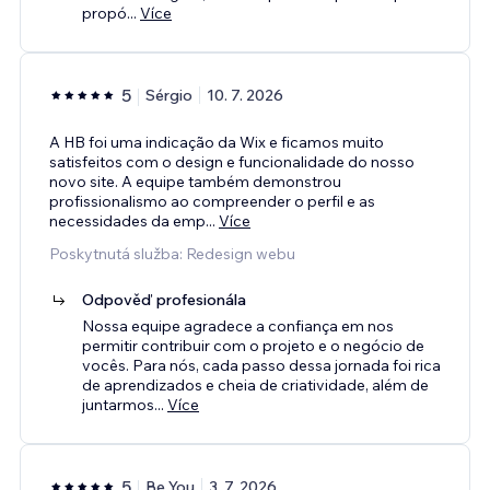
propó
...
Více
5
Sérgio
10. 7. 2026
A HB foi uma indicação da Wix e ficamos muito
satisfeitos com o design e funcionalidade do nosso
novo site. A equipe também demonstrou
profissionalismo ao compreender o perfil e as
necessidades da emp
...
Více
Poskytnutá služba: Redesign webu
Odpověď profesionála
Nossa equipe agradece a confiança em nos
permitir contribuir com o projeto e o negócio de
vocês. Para nós, cada passo dessa jornada foi rica
de aprendizados e cheia de criatividade, além de
juntarmos
...
Více
5
Be You
3. 7. 2026