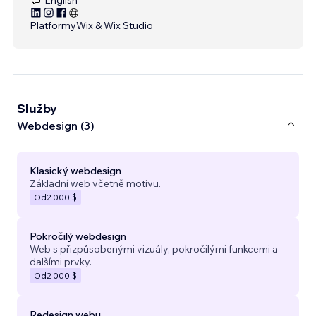
Platformy
Wix & Wix Studio
Služby
Webdesign (3)
Klasický webdesign
Základní web včetně motivu.
Od
2 000 $
Pokročilý webdesign
Web s přizpůsobenými vizuály, pokročilými funkcemi a
dalšími prvky.
Od
2 000 $
Redesign webu