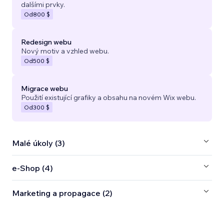
dalšími prvky.
Od
800 $
Redesign webu
Nový motiv a vzhled webu.
Od
500 $
Migrace webu
Použití existující grafiky a obsahu na novém Wix webu.
Od
300 $
Malé úkoly (3)
e‑Shop (4)
Marketing a propagace (2)