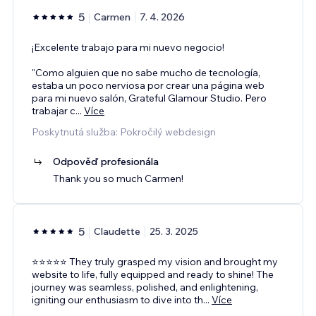
5
Carmen
7. 4. 2026
¡Excelente trabajo para mi nuevo negocio!
"Como alguien que no sabe mucho de tecnología,
estaba un poco nerviosa por crear una página web
para mi nuevo salón, Grateful Glamour Studio. Pero
trabajar c
...
Více
Poskytnutá služba: Pokročilý webdesign
Odpověď profesionála
Thank you so much Carmen!
5
Claudette
25. 3. 2025
⭐️⭐️⭐️⭐️⭐️ They truly grasped my vision and brought my
website to life, fully equipped and ready to shine! The
journey was seamless, polished, and enlightening,
igniting our enthusiasm to dive into th
...
Více