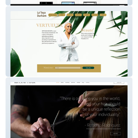
(Advanced) PuraVida Media
Eyelash Studio Website (Advanced)
LaToyaManuel