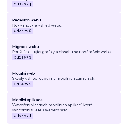
Od
3 499 $
Redesign webu
Nový motiv a vzhled webu.
Od
2 499 $
Migrace webu
Použití existující grafiky a obsahu na novém Wix webu.
Od
2 999 $
Mobilní web
Skvělý vzhled webu i na mobilních zařízeních.
Od
1 499 $
Mobilní aplikace
Vytvoření vlastních mobilních aplikací, které
synchronizujete s webem Wix.
Od
3 499 $