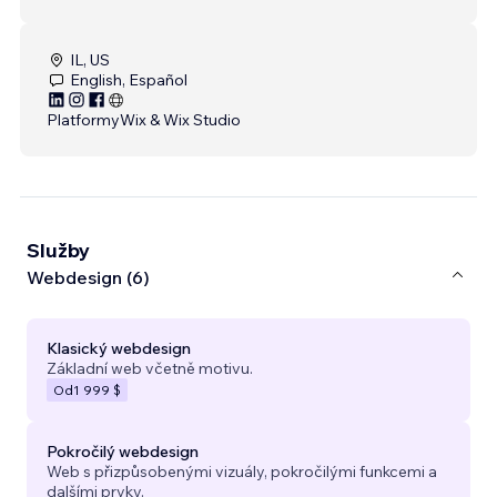
IL, US
English, Español
Platformy
Wix & Wix Studio
Služby
Webdesign (6)
Klasický webdesign
Základní web včetně motivu.
Od
1 999 $
Pokročilý webdesign
Web s přizpůsobenými vizuály, pokročilými funkcemi a
dalšími prvky.