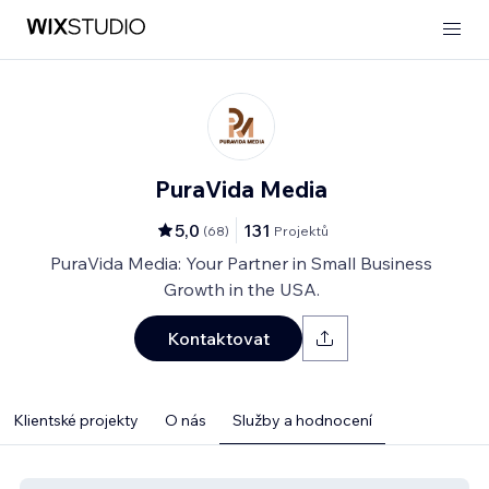
PuraVida Media
5,0
131
(
68
)
Projektů
PuraVida Media: Your Partner in Small Business
Growth in the USA.
Kontaktovat
Klientské projekty
O nás
Služby a hodnocení