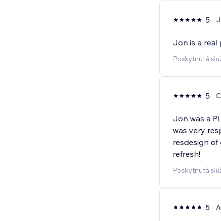
5
J
Jon is a real
Poskytnutá slu
5
C
Jon was a PL
was very res
resdesign of
refresh!
Poskytnutá sl
5
A