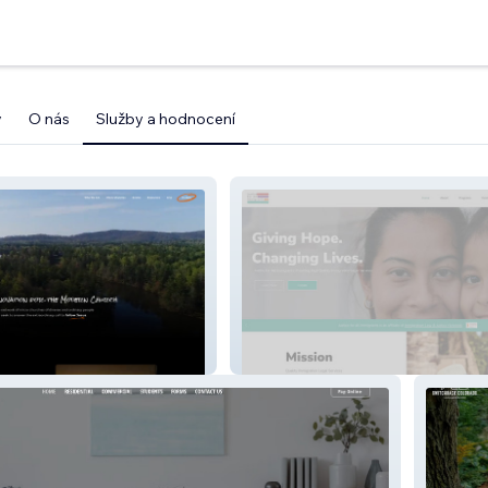
y
O nás
Služby a hodnocení
h Network
JFAI