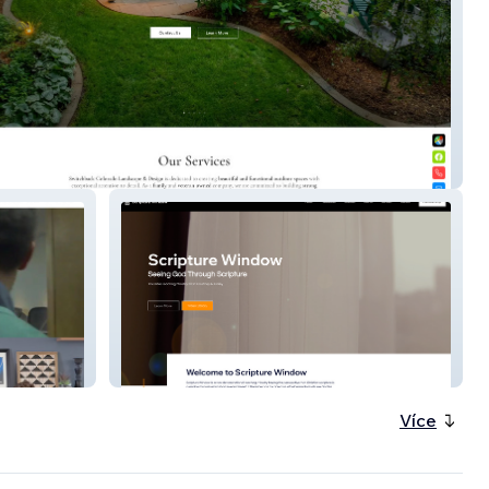
back Colorado
Scripture Window
Více