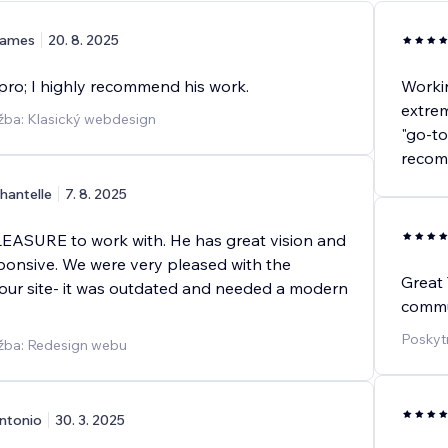
ames
20. 8. 2025
 pro; I highly recommend his work.
Workin
extrem
žba: Klasický webdesign
"go-to
recom
hantelle
7. 8. 2025
EASURE to work with. He has great vision and
ponsive. We were very pleased with the
Great 
 our site- it was outdated and needed a modern
commu
Poskyt
užba: Redesign webu
ntonio
30. 3. 2025