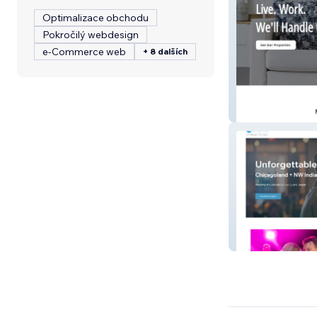
Optimalizace obchodu
Pokročilý webdesign
e‑Commerce web
+ 8 dalších
NCR Manageme
MB Events