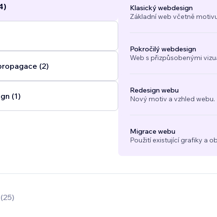
4)
Klasický webdesign
Základní web včetně motivu
Pokročilý webdesign
Web s přizpůsobenými vizuál
propagace (2)
Redesign webu
gn (1)
Nový motiv a vzhled webu.
Migrace webu
Použití existující grafiky 
0
(
25
)