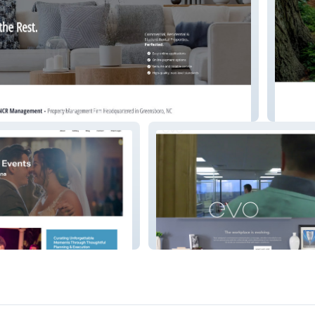
nt
Switch
Evo Arkansas