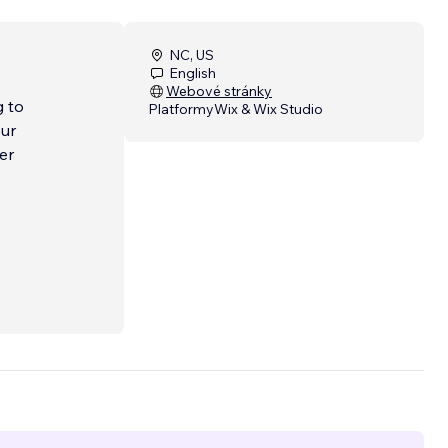
NC, US
English
Webové stránky
g to
Platformy
Wix & Wix Studio
our
er