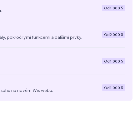
Od
1 000 $
.
Od
2 000 $
y, pokročilými funkcemi a dalšími prvky.
Od
1 000 $
Od
1 000 $
a obsahu na novém Wix webu.