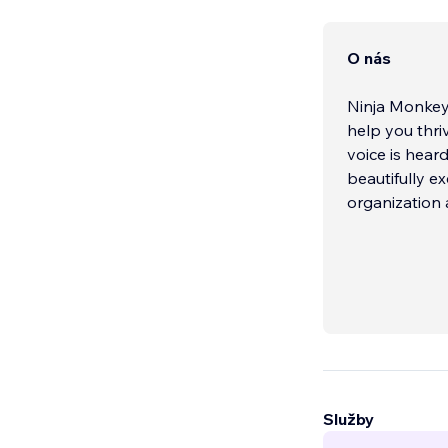
O nás
Ninja Monkey 
help you thri
voice is hear
beautifully e
organization 
Služby