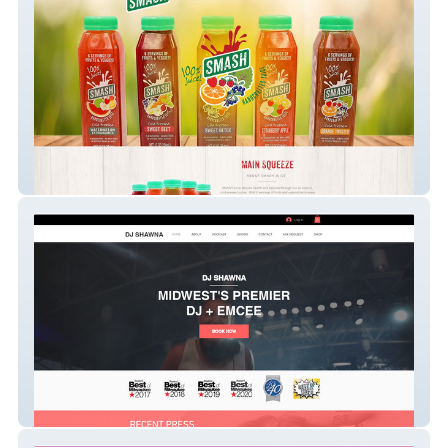
Smash Juice
djshawna