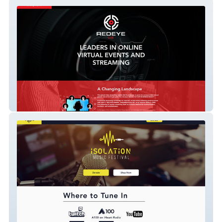
redeyelive
isolationfestival