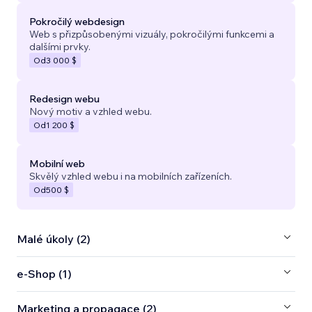
Pokročilý webdesign
Web s přizpůsobenými vizuály, pokročilými funkcemi a
dalšími prvky.
Od
3 000 $
Redesign webu
Nový motiv a vzhled webu.
Od
1 200 $
Mobilní web
Skvělý vzhled webu i na mobilních zařízeních.
Od
500 $
Malé úkoly (2)
e‑Shop (1)
Marketing a propagace (2)