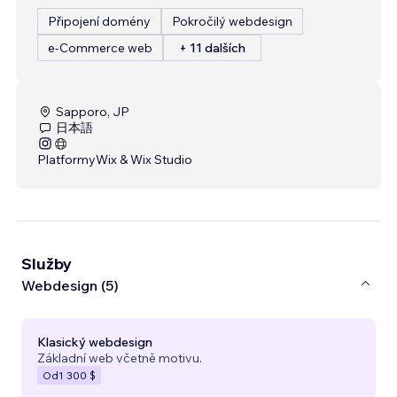
Připojení domény
Pokročilý webdesign
e‑Commerce web
+ 11 dalších
Sapporo, JP
日本語
Platformy
Wix & Wix Studio
Služby
Webdesign (5)
Klasický webdesign
Základní web včetně motivu.
Od
1 300 $