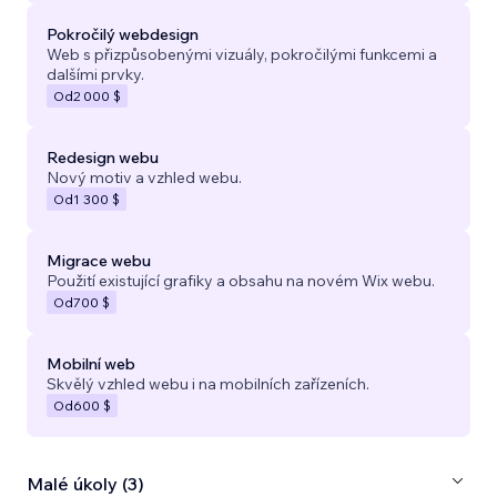
Pokročilý webdesign
Web s přizpůsobenými vizuály, pokročilými funkcemi a
dalšími prvky.
Od
2 000 $
Redesign webu
Nový motiv a vzhled webu.
Od
1 300 $
Migrace webu
Použití existující grafiky a obsahu na novém Wix webu.
Od
700 $
Mobilní web
Skvělý vzhled webu i na mobilních zařízeních.
Od
600 $
Malé úkoly (3)