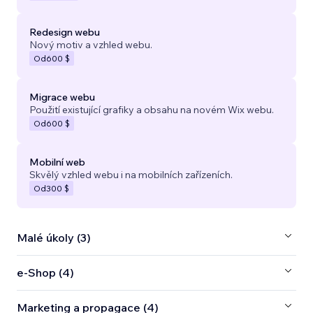
Redesign webu
Nový motiv a vzhled webu.
Od
600 $
Migrace webu
Použití existující grafiky a obsahu na novém Wix webu.
Od
600 $
Mobilní web
Skvělý vzhled webu i na mobilních zařízeních.
Od
300 $
Malé úkoly (3)
e‑Shop (4)
Marketing a propagace (4)