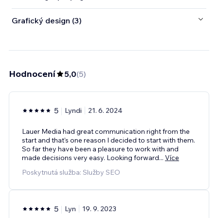
Grafický design (3)
Hodnocení
5,0
(
5
)
5
Lyndi
21. 6. 2024
Lauer Media had great communication right from the
start and that's one reason I decided to start with them.
So far they have been a pleasure to work with and
made decisions very easy. Looking forward
...
Více
Poskytnutá služba: Služby SEO
5
Lyn
19. 9. 2023