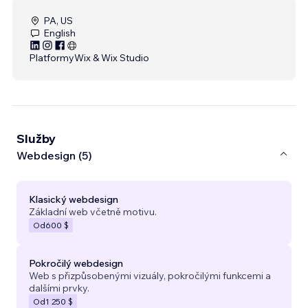
PA, US
English
Platformy
Wix & Wix Studio
Služby
Webdesign (5)
Klasický webdesign
Základní web včetně motivu.
Od
600 $
Pokročilý webdesign
Web s přizpůsobenými vizuály, pokročilými funkcemi a
dalšími prvky.
Od
1 250 $