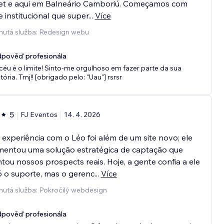
net e aqui em Balneário Camboriú. Começamos com
e institucional que super
...
Více
nutá služba: Redesign webu
pověď profesionála
céu é o limite! Sinto-me orgulhoso em fazer parte da sua
stória. Tmj!! [obrigado pelo: "Uau"] rsrsr
5
FJ Eventos
14. 4. 2026
experiência com o Léo foi além de um site novo; ele
mentou uma solução estratégica de captação que
ou nossos prospects reais. Hoje, a gente confia a ele
 o suporte, mas o gerenc
...
Více
nutá služba: Pokročilý webdesign
pověď profesionála