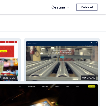
Čeština
Přihlásit
PDV Embalagens