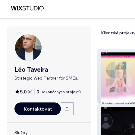
Klientské projekt
Léo Taveira
Strategic Web Partner for SMEs.
5,0
9
(
8
)
Dokončených projektů
Mara e Mari
Kontaktovat
Služby