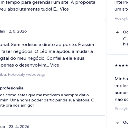
m tempo para gerenciar um site. A proposta
inter
veu absolutamente tudo! E
...
Více
um sit
Poskyt
ini
2. 6. 2026
Od
O 
ional. Sem rodeios e direto ao ponto. É assim
hi
 fazer negócios. O Léo me ajudou a mudar a
ital do meu negócio. Confiei a ele e sua
apenas o desenvolvim
...
Více
žba: Pokročilý webdesign
Minha 
imple
rofesionála
aument
tos como estes que me motivam a sempre dar o
não só
mim. Uma honra poder participar da sua história. O
mite pra nós amigo!!
Poskyt
Od
uo
23. 4. 2026