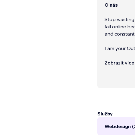
O nás
Stop wasting
fail online b
and constant
I am your Ou
As a Wix Studi
Zobrazit více
performance d
for-You' (Wa
maintenance, 
Služby
Webdesign (