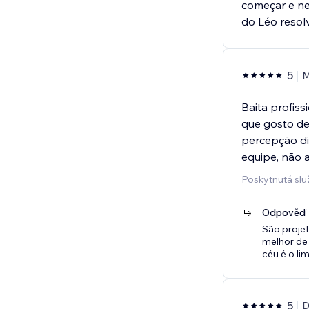
começar e ne
do Léo resol
5
M
Baita profiss
que gosto de
percepção dig
equipe, não 
Poskytnutá slu
Odpověď p
São proje
melhor de 
céu é o li
5
D