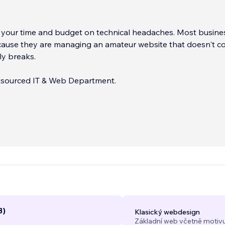
 your time and budget on technical headaches. Most busine
ecause they are managing an amateur website that doesn't c
ly breaks.
tsourced IT & Web Department.
o Certified Expert, I don't just 'build' websites. I engineer hi
igital infrastructures designed to scale your business. My 
aS) model ensures that you never have to worry about
hosting, updates, or technical bugs again.
...
3)
Klasický webdesign
Základní web včetně motivu