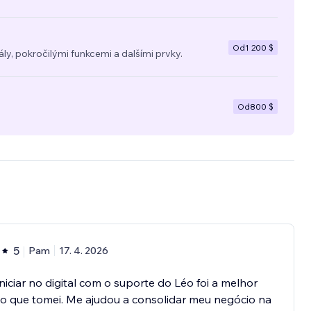
Od
1 200 $
y, pokročilými funkcemi a dalšími prvky.
Od
800 $
5
Pam
17. 4. 2026
Iniciar no digital com o suporte do Léo foi a melhor
o que tomei. Me ajudou a consolidar meu negócio na