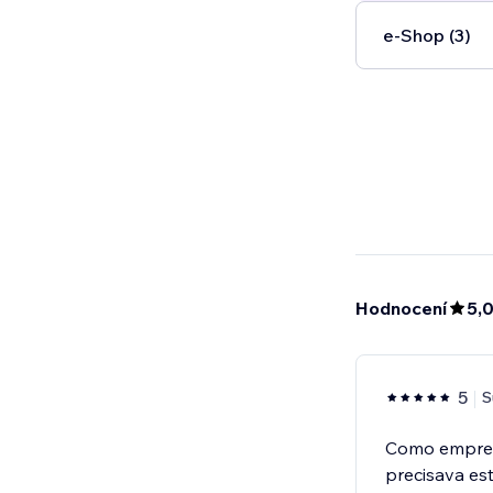
e‑Shop (3)
Hodnocení
5,
5
S
Como empres
precisava est