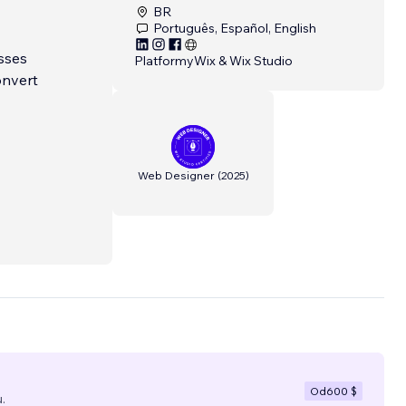
BR
Português, Español, English
sses
Platformy
Wix & Wix Studio
onvert
Web Designer
(
2025
)
gh-
'Done-
Od
600 $
.