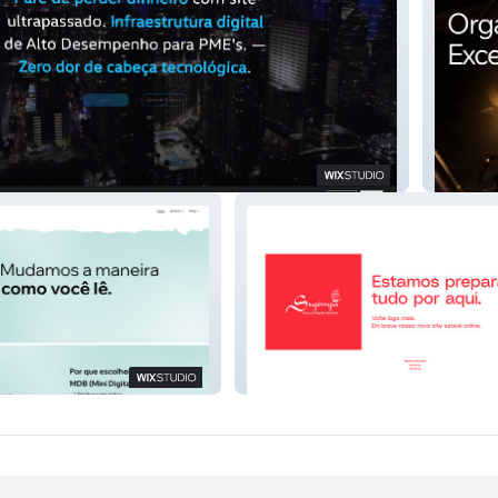
FJ Eve
k
Supimpa Embalagens