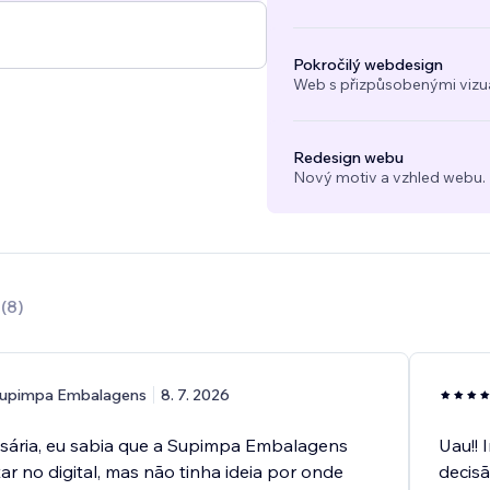
Pokročilý webdesign
Web s přizpůsobenými vizuál
Redesign webu
Nový motiv a vzhled webu.
0
(
8
)
upimpa Embalagens
8. 7. 2026
ária, eu sabia que a Supimpa Embalagens
Uau!! 
ar no digital, mas não tinha ideia por onde
decisã