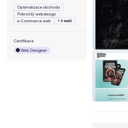
Optimalizace obchodu
Pokročilý webdesign
e‑Commerce web
+ 3 další
Certifikace
Léo Taveira
Web Designer
Mini Digital Boo