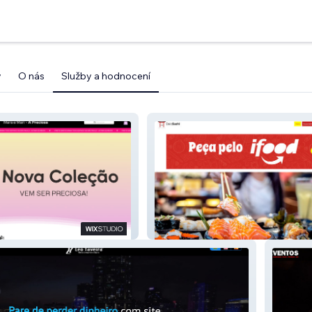
y
O nás
Služby a hodnocení
Daio Sushi