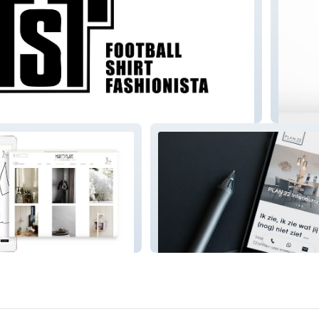
ashionista
De Piz
ore
Plan 22