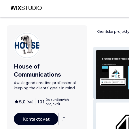
Klientské projekt
House of
Communications
#wixlegend creative professional,
keeping the clients' goals in mind
Process & Envi
Consultancy
Dokončených
5,0
101
(
60
)
projektů
Kontaktovat