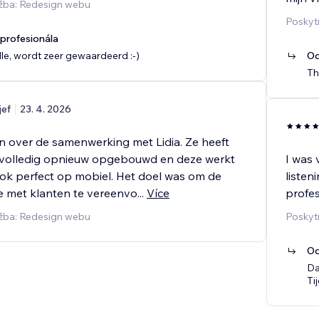
užba: Redesign webu
Poskytn
rofesionála
le, wordt zeer gewaardeerd :-)
Od
Th
jef
23. 4. 2026
n over de samenwerking met Lidia. Ze heeft
 volledig opnieuw opgebouwd en deze werkt
I was 
 ook perfect op mobiel. Het doel was om de
listen
 met klanten te vereenvo
...
Více
profes
užba: Redesign webu
Poskyt
Od
Da
Ti