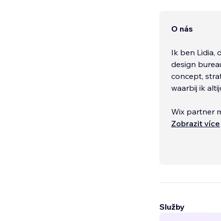
O nás
Ik ben Lidia,
design bureau
concept, stra
waarbij ik alt
Wix partner 
Meer info op
Zobrazit více
------
...
Služby