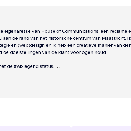
 de eigenaresse van House of Communications, een reclame 
 aan de rand van het historische centrum van Maastricht. Ik
tegie en (web)design en ik heb een creatieve manier van de
ijd de doelstellingen van de klant voor ogen houd...
met de #wixlegend status.
: www.houseofcommunications.nl