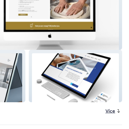
za Academy
Adviesbureau Zuid
Více