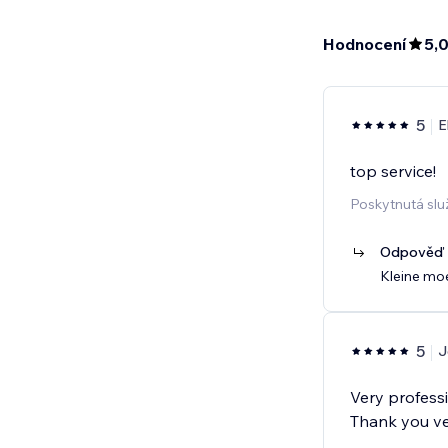
Hodnocení
5,
5
E
top service!
Poskytnutá slu
Odpověď p
Kleine moe
5
J
Very professi
Thank you v