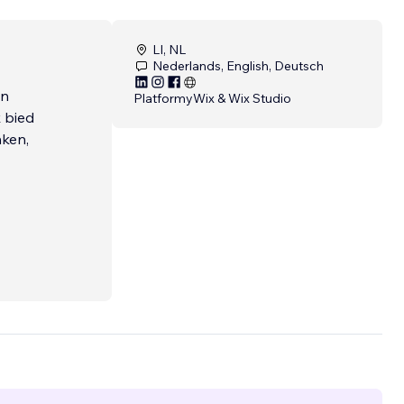
LI, NL
Nederlands, English, Deutsch
en
Platformy
Wix & Wix Studio
 bied
nken,