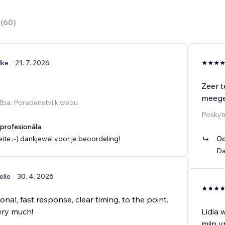
0
(
60
)
lke
21. 7. 2026
Zeer t
meege
žba: Poradenství k webu
Poskyt
rofesionála
ite ;-) dankjewel voor je beoordeling!
Od
Da
elle
30. 4. 2026
onal, fast response, clear timing, to the point.
ery much!
Lidia 
mijn 