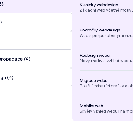
5)
Klasický webdesign
Základní web včetně motivu
)
Pokročilý webdesign
Web s přizpůsobenými vizuál
Redesign webu
propagace (4)
Nový motiv a vzhled webu.
gn (4)
Migrace webu
Použití existující grafiky 
Mobilní web
Skvělý vzhled webu i na mob