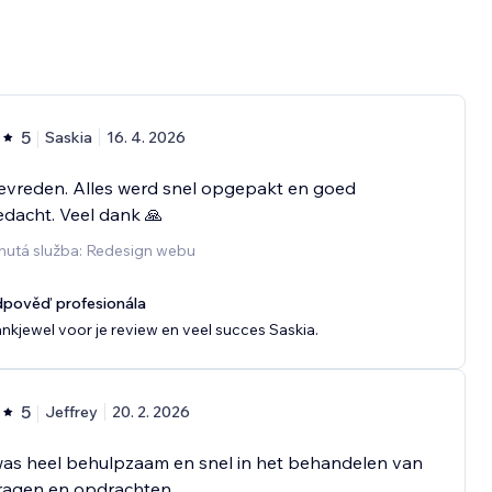
5
Saskia
16. 4. 2026
evreden. Alles werd snel opgepakt en goed
dacht. Veel dank 🙏
nutá služba: Redesign webu
pověď profesionála
nkjewel voor je review en veel succes Saskia.
5
Jeffrey
20. 2. 2026
was heel behulpzaam en snel in het behandelen van
vragen en opdrachten.