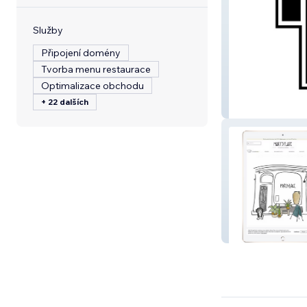
Služby
Připojení domény
Tvorba menu restaurace
Optimalizace obchodu
+ 22 dalších
Football Shirt F
Mary's Place St