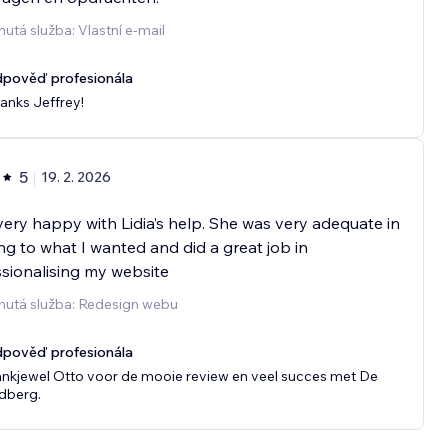
utá služba: Vlastní e‑mail
pověď profesionála
anks Jeffrey!
5
19. 2. 2026
very happy with Lidia’s help. She was very adequate in
ing to what I wanted and did a great job in
sionalising my website
nutá služba: Redesign webu
pověď profesionála
nkjewel Otto voor de mooie review en veel succes met De
jdberg.