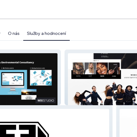
y
O nás
Služby a hodnocení
ronmental
Kamm Beauty Concepts