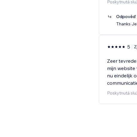
Poskytnutá sl
Odpověď p
Thanks Jel
5
Z
Zeer tevrede
mijn website
nu eindelijk
communicatie
Poskytnutá sl