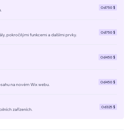
Od
750 $
.
Od
750 $
y, pokročilými funkcemi a dalšími prvky.
Od
450 $
Od
450 $
a obsahu na novém Wix webu.
Od
325 $
ilních zařízeních.