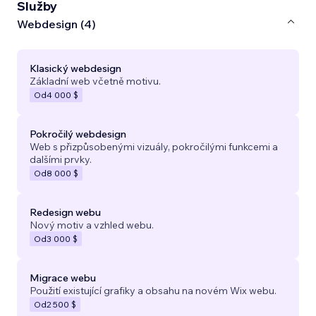
Služby
Webdesign (4)
Klasický webdesign
Základní web včetně motivu.
Od
4 000 $
Pokročilý webdesign
Web s přizpůsobenými vizuály, pokročilými funkcemi a
dalšími prvky.
Od
8 000 $
Redesign webu
Nový motiv a vzhled webu.
Od
3 000 $
Migrace webu
Použití existující grafiky a obsahu na novém Wix webu.
Od
2 500 $