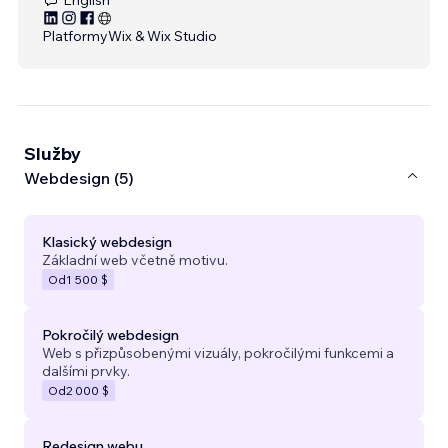
Platformy
Wix & Wix Studio
Služby
Webdesign (5)
Klasický webdesign
Základní web včetně motivu.
Od
1 500 $
Pokročilý webdesign
Web s přizpůsobenými vizuály, pokročilými funkcemi a
dalšími prvky.
Od
2 000 $
Redesign webu