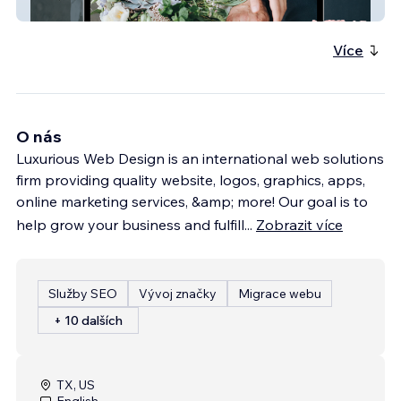
JSimone Taylor Website
Více
O nás
Luxurious Web Design is an international web solutions
firm providing quality website, logos, graphics, apps,
online marketing services, &amp; more! Our goal is to
help grow your business and fulfill
...
Zobrazit více
Služby SEO
Vývoj značky
Migrace webu
+ 10 dalších
TX, US
English