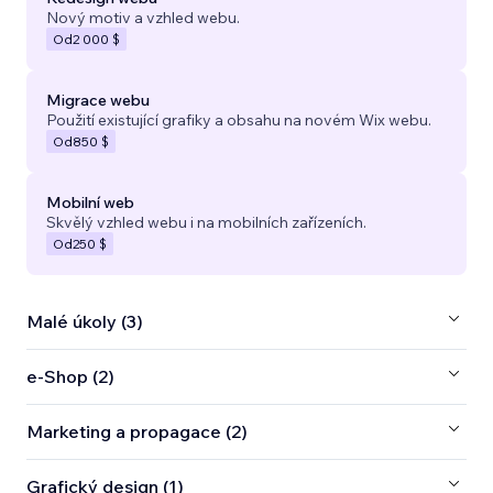
Nový motiv a vzhled webu.
Od
2 000 $
Migrace webu
Použití existující grafiky a obsahu na novém Wix webu.
Od
850 $
Mobilní web
Skvělý vzhled webu i na mobilních zařízeních.
Od
250 $
Malé úkoly (3)
e‑Shop (2)
Marketing a propagace (2)
Grafický design (1)