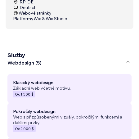
RP, DE
Deutsch
Webové stránky
Platformy
Wix & Wix Studio
Služby
Webdesign (5)
Klasický webdesign
Základní web včetně motivu.
Od
1 500 $
Pokročilý webdesign
Web s přizpůsobenými vizuály, pokročilými funkcemi a
dalšími prvky.
Od
2 000 $