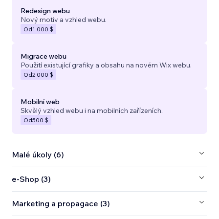
Redesign webu
Nový motiv a vzhled webu.
Od
1 000 $
Migrace webu
Použití existující grafiky a obsahu na novém Wix webu.
Od
2 000 $
Mobilní web
Skvělý vzhled webu i na mobilních zařízeních.
Od
500 $
Malé úkoly (6)
e‑Shop (3)
Marketing a propagace (3)