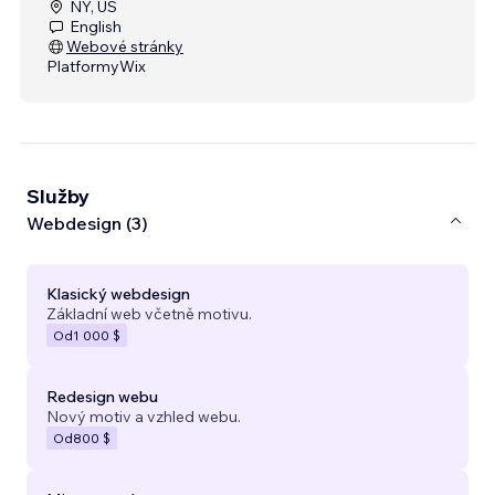
NY, US
English
Webové stránky
Platformy
Wix
Služby
Webdesign (3)
Klasický webdesign
Základní web včetně motivu.
Od
1 000 $
Redesign webu
Nový motiv a vzhled webu.
Od
800 $