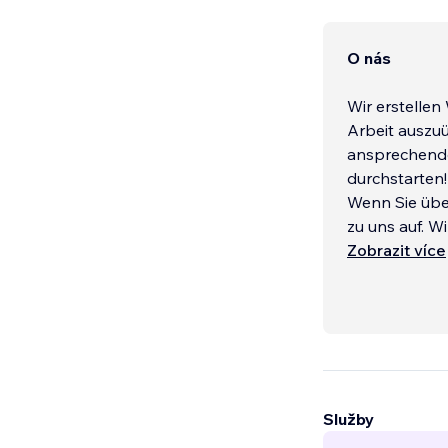
O nás
Wir erstellen Webs
Arbeit auszuüben. 
ansprechende 
durchstarten!
Wenn Sie überzeugt werden
zu uns auf. W
Sie rufen unt
Zobrazit více
Služby