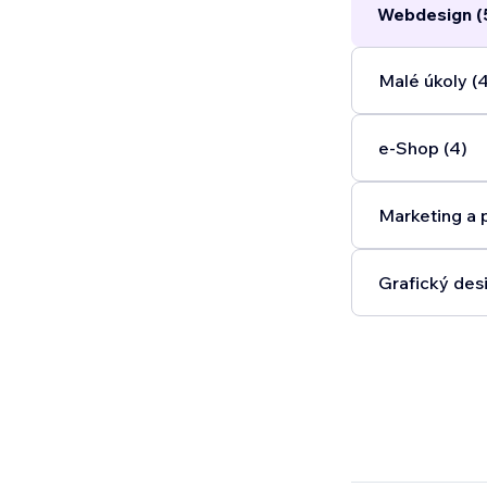
Webdesign (
Malé úkoly (
e‑Shop (4)
Marketing a 
Grafický desi