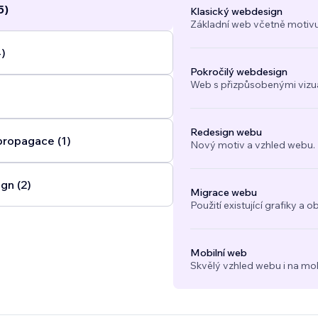
5)
Klasický webdesign
Základní web včetně motivu
4)
Pokročilý webdesign
Web s přizpůsobenými vizuál
Redesign webu
propagace (1)
Nový motiv a vzhled webu.
gn (2)
Migrace webu
Použití existující grafiky 
Mobilní web
Skvělý vzhled webu i na mob