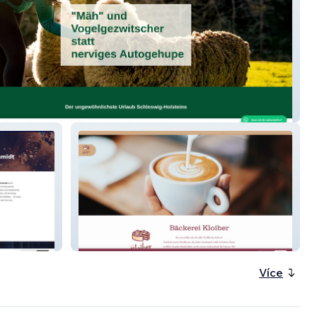
aterberg
Bäckerei Kloiber
Více