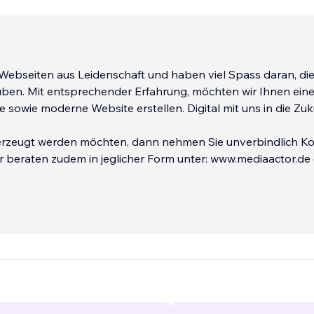
eiten aus Leidenschaft und haben viel Spass daran, diese
Mit entsprechender Erfahrung, möchten wir Ihnen eine
sowie moderne Website erstellen. Digital mit uns in die Zuk
 möchten, dann nehmen Sie unverbindlich Kontakt
ir beraten zudem in jeglicher Form unter: www.mediaactor.de
er +49 172 97 4
...