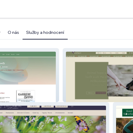
y
O nás
Služby a hodnocení
z
Animalhope e.V.