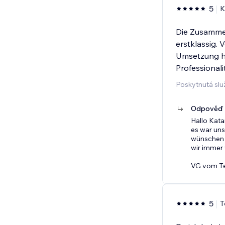
5
K
Die Zusamme
erstklassig. 
Umsetzung h
Professional
Poskytnutá slu
Odpověď p
Hallo Kata
es war uns
wünschen m
wir immer 
VG vom T
5
T