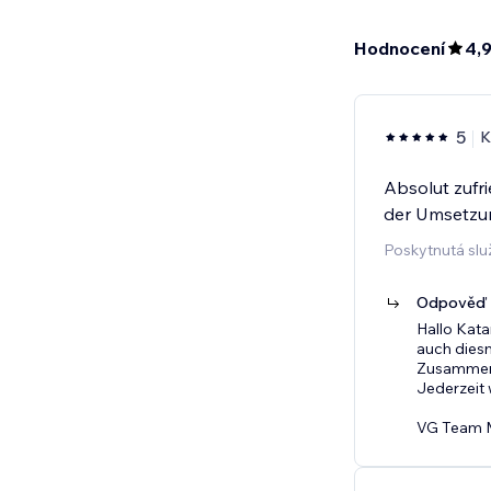
Hodnocení
4,
5
K
Absolut zufri
der Umsetzun
Poskytnutá slu
Odpověď p
Hallo Kata
auch dies
Zusammena
Jederzeit 
VG Team 