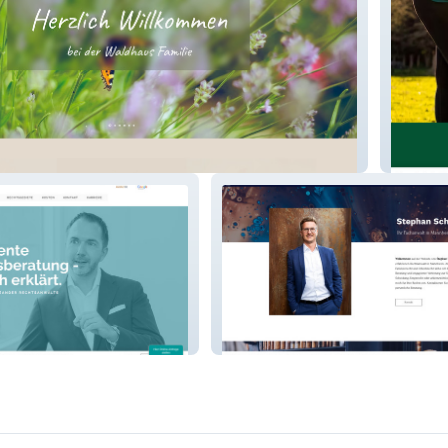
n Maikammer
Hotel K
nwälte
Stephan Schmidt