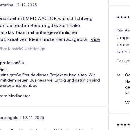
atarina
2. 12. 2025
narbeit mit MEDIAACTOR war schlichtweg
Von der ersten Beratung bis zur finalen
Die Be
at das Team mit außergewöhnlicher
Umgest
ität, kreativen Ideen und einem ausgeprä
...
Více
profes
žba: Klasický webdesign
kann 
Poskyt
rofesionála
rina,
 eine große Freude dieses Projekt zu begleiten. Wir
Od
it dem neuen Business viel Erfolg und natürlich sind
Ha
weiter ansprechbar.
ge
Er
eam Mediaactor
VG
ortengold
19. 11. 2025