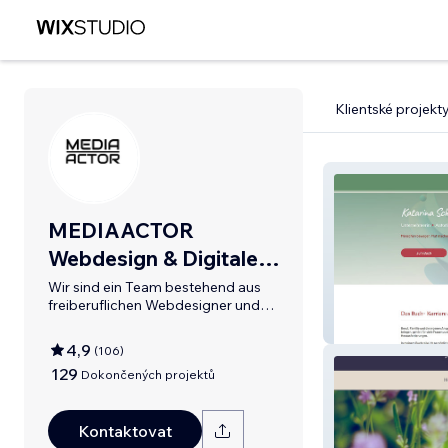
Klientské projekt
MEDIAACTOR
Webdesign & Digitale
Medien
Wir sind ein Team bestehend aus
freiberuflichen Webdesigner und
Entwickler.
Katarina Schmit
4,9
(
106
)
129
Dokončených projektů
Kontaktovat