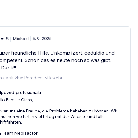
5
Michael
5. 9. 2025
uper freundliche Hilfe. Unkompliziert, geduldig und
ompetent. Schön das es heute noch so was gibt.
 Dank!!!
nutá služba: Poradenství k webu
pověď profesionála
llo Familie Giess,
 war uns eine Freude, die Probleme beheben zu können. Wir
nschen weiterhin viel Erfog mit der Website und tolle
hifffahrten.
 Team Mediaactor