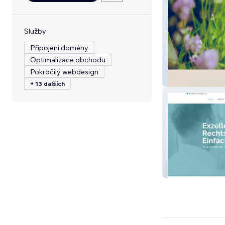
Služby
Připojení domény
Optimalizace obchodu
Pokročilý webdesign
Das Waldhaus i
+ 13 dalších
Zander Rechtsa