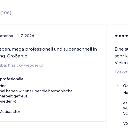
9
(
106
)
atarina
1. 7. 2026
eden, mega professionell und super schnell in
Eine s
g. Großartig.
sehr k
Vielen
žba: Klasický webdesign
Poskyt
rofesionála
rina,
Od
mal haben wir uns über die harmonische
Ha
rbeit gefreut.
wieder :-)
es
wü
Mediaactor
Sc
VG