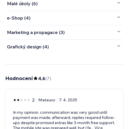
Malé úkoly (6)
e‑Shop (4)
Marketing a propagace (3)
Grafický design (4)
Hodnocení
4,6
(
7
)
2
Mateusz
7. 4. 2025
In my opinion, communication was very good until
payment was made; afterward, replies required follow-
ups despite promised extras like 3-month free support.
The mobile site was prepared well, but I fe
...
Více