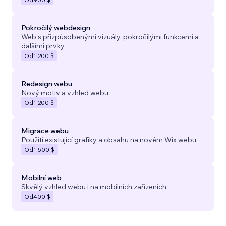
Pokročilý webdesign
Web s přizpůsobenými vizuály, pokročilými funkcemi a
dalšími prvky.
Od
1 200 $
Redesign webu
Nový motiv a vzhled webu.
Od
1 200 $
Migrace webu
Použití existující grafiky a obsahu na novém Wix webu.
Od
1 500 $
Mobilní web
Skvělý vzhled webu i na mobilních zařízeních.
Od
400 $