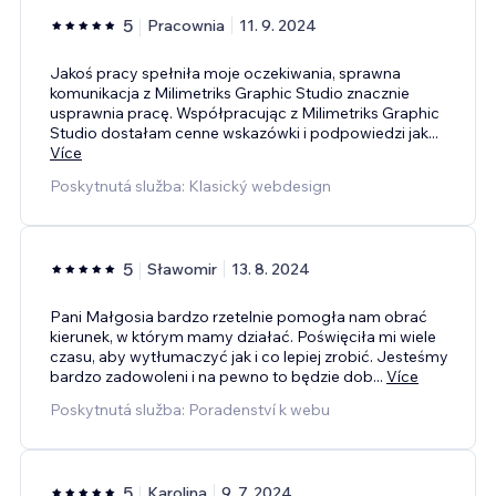
5
Pracownia
11. 9. 2024
Jakoś pracy spełniła moje oczekiwania, sprawna
komunikacja z Milimetriks Graphic Studio znacznie
usprawnia pracę. Współpracując z Milimetriks Graphic
Studio dostałam cenne wskazówki i podpowiedzi jak
...
Více
Poskytnutá služba: Klasický webdesign
5
Sławomir
13. 8. 2024
Pani Małgosia bardzo rzetelnie pomogła nam obrać
kierunek, w którym mamy działać. Poświęciła mi wiele
czasu, aby wytłumaczyć jak i co lepiej zrobić. Jesteśmy
bardzo zadowoleni i na pewno to będzie dob
...
Více
Poskytnutá služba: Poradenství k webu
5
Karolina
9. 7. 2024