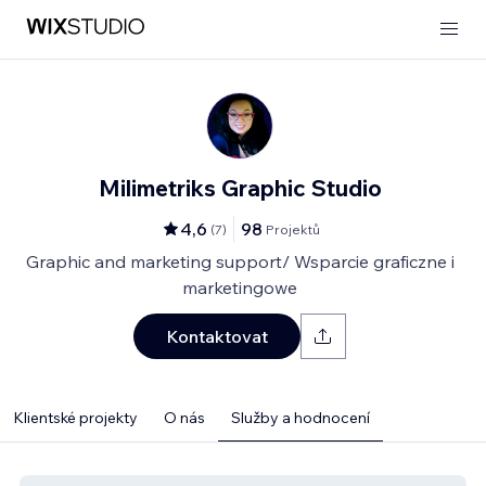
Milimetriks Graphic Studio
4,6
98
(
7
)
Projektů
Graphic and marketing support/ Wsparcie graficzne i
marketingowe
Kontaktovat
Klientské projekty
O nás
Služby a hodnocení