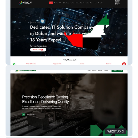
Netsole IT
Siddwinprecision