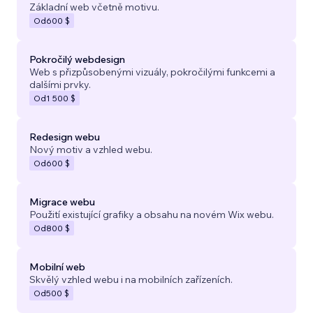
Základní web včetně motivu.
Od
600 $
Pokročilý webdesign
Web s přizpůsobenými vizuály, pokročilými funkcemi a
dalšími prvky.
Od
1 500 $
Redesign webu
Nový motiv a vzhled webu.
Od
600 $
Migrace webu
Použití existující grafiky a obsahu na novém Wix webu.
Od
800 $
Mobilní web
Skvělý vzhled webu i na mobilních zařízeních.
Od
500 $