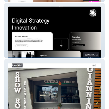
www.newb2b.it *