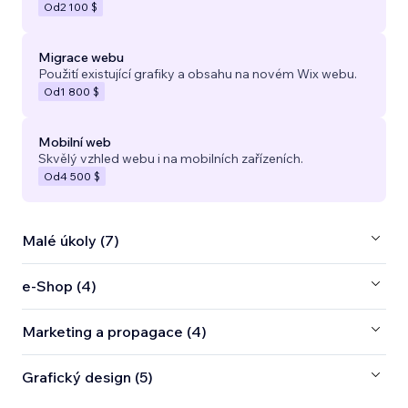
Od
2 100 $
Migrace webu
Použití existující grafiky a obsahu na novém Wix webu.
Od
1 800 $
Mobilní web
Skvělý vzhled webu i na mobilních zařízeních.
Od
4 500 $
Malé úkoly (7)
e‑Shop (4)
Marketing a propagace (4)
Grafický design (5)