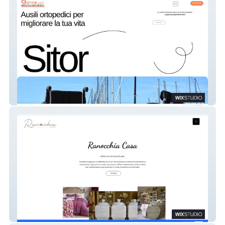
Sitorsrl
ranocchiaCasa