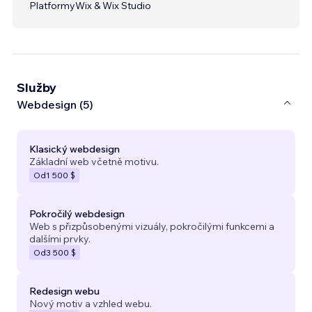
Platformy
Wix & Wix Studio
Služby
Webdesign (5)
Klasický webdesign
Základní web včetně motivu.
Od
1 500 $
Pokročilý webdesign
Web s přizpůsobenými vizuály, pokročilými funkcemi a
dalšími prvky.
Od
3 500 $
Redesign webu
Nový motiv a vzhled webu.