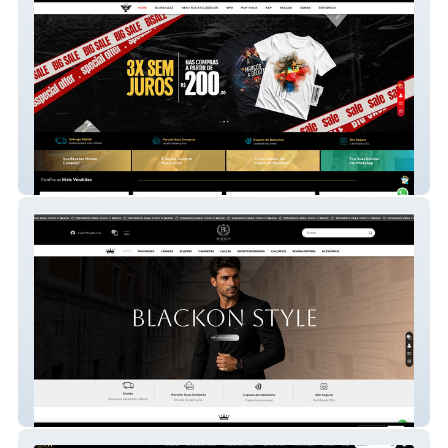
Stampa BemDita
Blackon Style