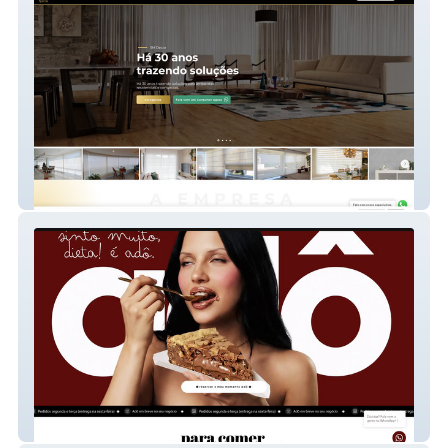
5M's Decorações LTDA
Adô