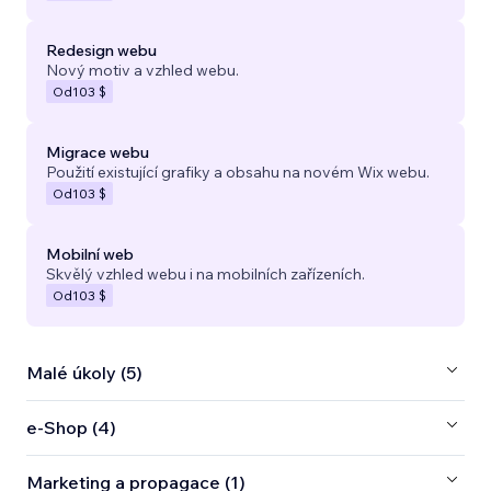
Redesign webu
Nový motiv a vzhled webu.
Od
103 $
Migrace webu
Použití existující grafiky a obsahu na novém Wix webu.
Od
103 $
Mobilní web
Skvělý vzhled webu i na mobilních zařízeních.
Od
103 $
Malé úkoly (5)
e‑Shop (4)
Marketing a propagace (1)