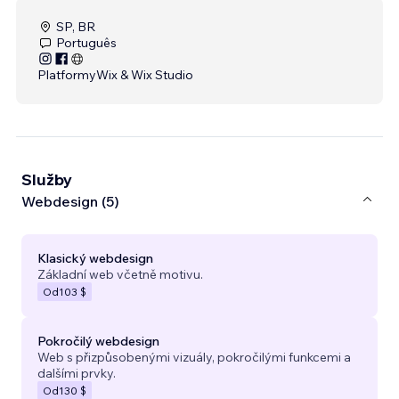
SP, BR
Português
Platformy
Wix & Wix Studio
Služby
Webdesign (5)
Klasický webdesign
Základní web včetně motivu.
Od
103 $
Pokročilý webdesign
Web s přizpůsobenými vizuály, pokročilými funkcemi a
dalšími prvky.
Od
130 $