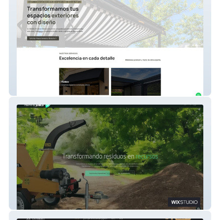
Auralux
EcoGreenChip