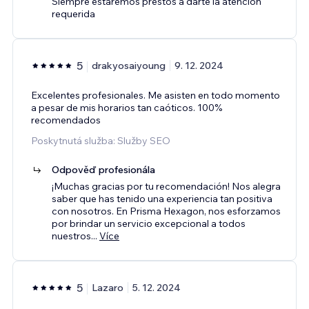
Siempre estaremos prestos a darte la atención
requerida
5
drakyosaiyoung
9. 12. 2024
Excelentes profesionales. Me asisten en todo momento
a pesar de mis horarios tan caóticos. 100%
recomendados
Poskytnutá služba: Služby SEO
Odpověď profesionála
¡Muchas gracias por tu recomendación! Nos alegra
saber que has tenido una experiencia tan positiva
con nosotros. En Prisma Hexagon, nos esforzamos
por brindar un servicio excepcional a todos
nuestros
...
Více
5
Lazaro
5. 12. 2024