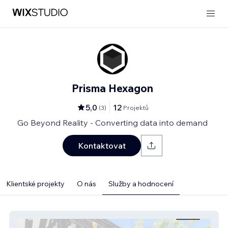
Prisma Hexagon
5,0
12
(
3
)
Projektů
Go Beyond Reality - Converting data into demand
Kontaktovat
Klientské projekty
O nás
Služby a hodnocení