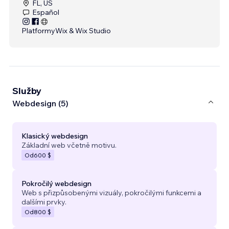
FL, US
Español
Platformy
Wix & Wix Studio
Služby
Webdesign (5)
Klasický webdesign
Základní web včetně motivu.
Od
600 $
Pokročilý webdesign
Web s přizpůsobenými vizuály, pokročilými funkcemi a
dalšími prvky.
Od
800 $