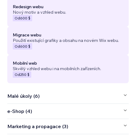
Redesign webu
Nový motiv a vzhled webu.
Od
600 $
Migrace webu
Použití existující grafiky a obsahu na novém Wix webu.
Od
600 $
Mobilní web
Skvělý vzhled webu i na mobilních zařízeních.
Od
250 $
Malé úkoly (6)
e‑Shop (4)
Marketing a propagace (3)