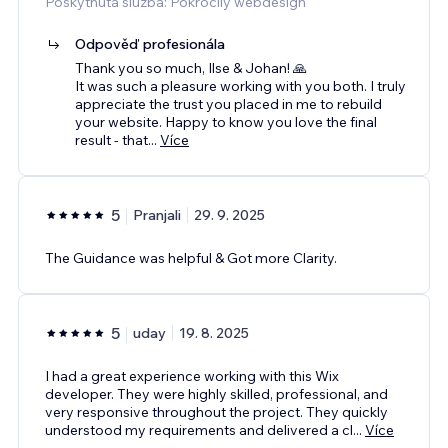
Poskytnutá služba: Pokročilý webdesign
Odpověď profesionála
Thank you so much, Ilse & Johan! 🙏
It was such a pleasure working with you both. I truly
appreciate the trust you placed in me to rebuild
your website. Happy to know you love the final
result - that
...
Více
5
Pranjali
29. 9. 2025
The Guidance was helpful & Got more Clarity.
5
uday
19. 8. 2025
I had a great experience working with this Wix
developer. They were highly skilled, professional, and
very responsive throughout the project. They quickly
understood my requirements and delivered a cl
...
Více