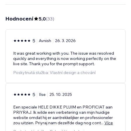
Hodnocení
5,0
(
33
)
5
Avnish
26. 3. 2026
It was great working with you. The issue was resolved
quickly and everything is now working perfectly on the
live site. Thank you for the prompt support.
Poskytnutá služba: Vlastní design a chování
5
Ilse
25. 10. 2025
Een speciale HELE DIKKE PLUIM en PROFICIAT aan
PRIYRAJ. Ik wilde een verbetering van mijn huidige
website omdat hij er aantrekkelijker en professioneler
zou uitzien. Priyraj nam dezelfde dag nog cont
...
Více