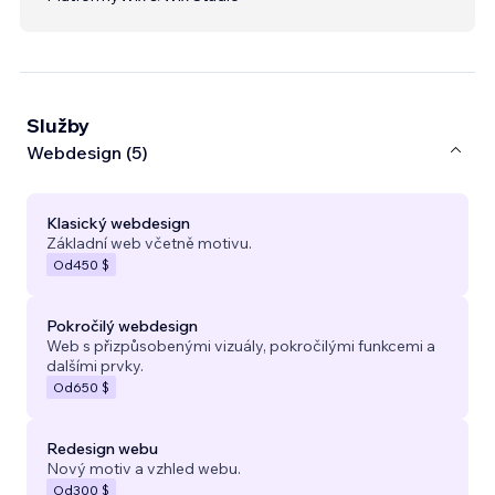
Služby
Webdesign (5)
Klasický webdesign
Základní web včetně motivu.
Od
450 $
Pokročilý webdesign
Web s přizpůsobenými vizuály, pokročilými funkcemi a
dalšími prvky.
Od
650 $
Redesign webu
Nový motiv a vzhled webu.
Od
300 $