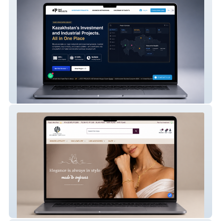
QazProjects
Infinite Sparkle