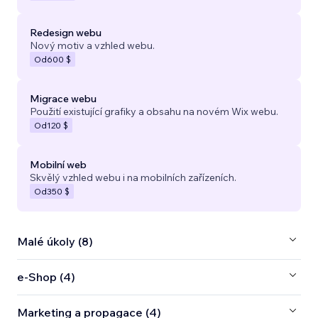
Redesign webu
Nový motiv a vzhled webu.
Od
600 $
Migrace webu
Použití existující grafiky a obsahu na novém Wix webu.
Od
120 $
Mobilní web
Skvělý vzhled webu i na mobilních zařízeních.
Od
350 $
Malé úkoly (8)
e‑Shop (4)
Marketing a propagace (4)