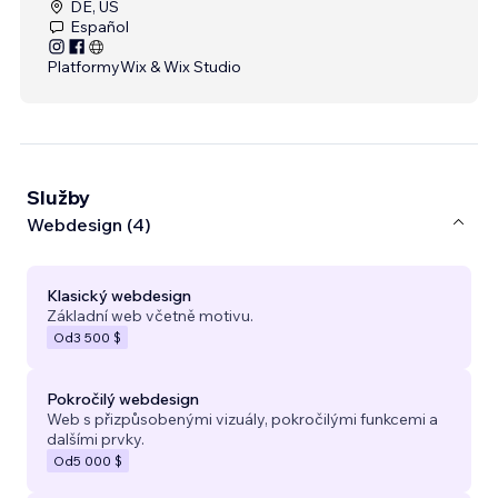
DE, US
Español
Platformy
Wix & Wix Studio
Služby
Webdesign (4)
Klasický webdesign
Základní web včetně motivu.
Od
3 500 $
Pokročilý webdesign
Web s přizpůsobenými vizuály, pokročilými funkcemi a
dalšími prvky.
Od
5 000 $