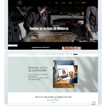
paellasmallorca.es
ivannayildiz