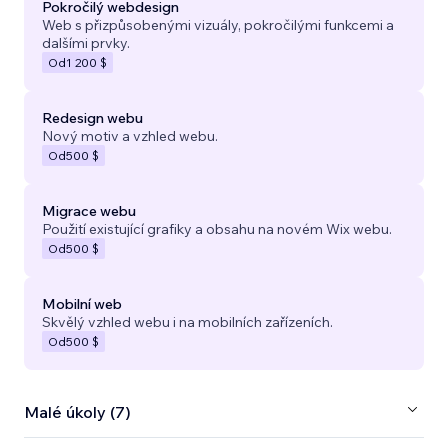
Pokročilý webdesign
Web s přizpůsobenými vizuály, pokročilými funkcemi a
dalšími prvky.
Od
1 200 $
Redesign webu
Nový motiv a vzhled webu.
Od
500 $
Migrace webu
Použití existující grafiky a obsahu na novém Wix webu.
Od
500 $
Mobilní web
Skvělý vzhled webu i na mobilních zařízeních.
Od
500 $
Malé úkoly (7)