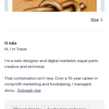
Simple Wellness, LLC
Více
O nás
Hi, I'm Tracie.
I'm a web designer and digital marketer, equal parts
creative and technical.
That combination isn't new. Over a 15-year career in
nonprofit marketing and fundraising, I managed
dono
...
Zobrazit více
Připojení domény
Tvorba menu restaurace