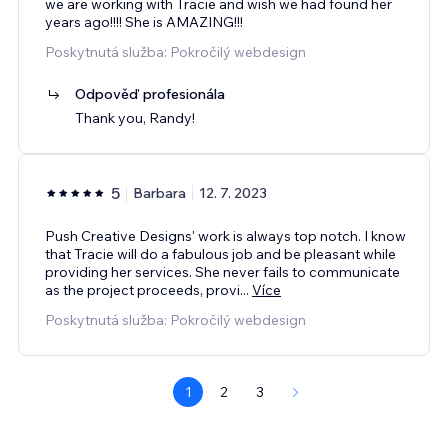
we are working with Tracie and wish we had found her
years ago!!!! She is AMAZING!!!
Poskytnutá služba: Pokročilý webdesign
Odpověď profesionála
Thank you, Randy!
5
Barbara
12. 7. 2023
Push Creative Designs' work is always top notch. I know
that Tracie will do a fabulous job and be pleasant while
providing her services. She never fails to communicate
as the project proceeds, provi
...
Více
Poskytnutá služba: Pokročilý webdesign
1
2
3