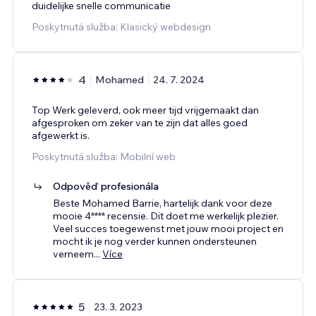
duidelijke snelle communicatie
Poskytnutá služba: Klasický webdesign
4
Mohamed
24. 7. 2024
Top Werk geleverd, ook meer tijd vrijgemaakt dan
afgesproken om zeker van te zijn dat alles goed
afgewerkt is.
Poskytnutá služba: Mobilní web
Odpověď profesionála
Beste Mohamed Barrie, hartelijk dank voor deze
mooie 4**** recensie. Dit doet me werkelijk plezier.
Veel succes toegewenst met jouw mooi project en
mocht ik je nog verder kunnen ondersteunen
verneem
...
Více
5
23. 3. 2023