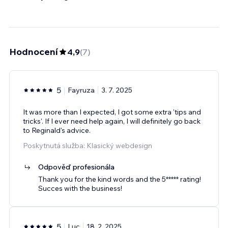
Hodnocení
4,9
(
7
)
5
Fayruza
3. 7. 2025
It was more than I expected, I got some extra 'tips and
tricks'. If I ever need help again, I will definitely go back
to Reginald's advice.
Poskytnutá služba: Klasický webdesign
Odpověď profesionála
Thank you for the kind words and the 5***** rating!
Succes with the business!
5
Luc
18. 2. 2025