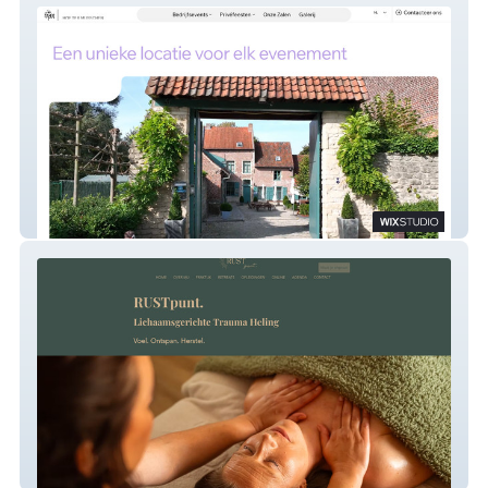
Hof ter Musschen
RustpuntWatou