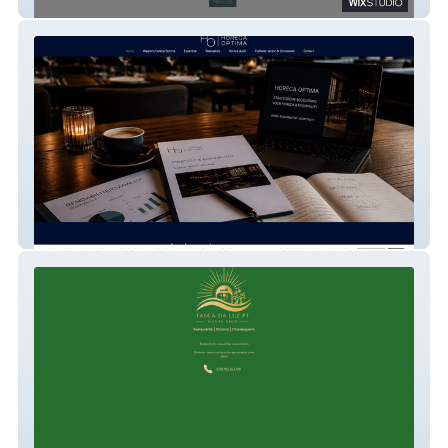
Gazette Antwerp • Bistro
horecaoptima