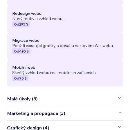
Redesign webu
Nový motiv a vzhled webu.
Od
295 $
Migrace webu
Použití existující grafiky a obsahu na novém Wix webu.
Od
495 $
Mobilní web
Skvělý vzhled webu i na mobilních zařízeních.
Od
90 $
Malé úkoly (5)
Marketing a propagace (3)
Grafický design (4)