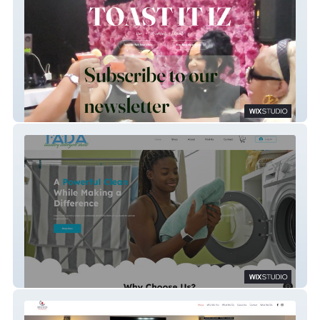
Toast It IZ
TADA Laundry