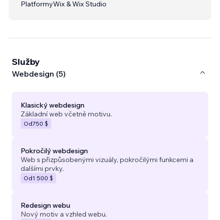
Platformy
Wix & Wix Studio
Služby
Webdesign (5)
Klasický webdesign
Základní web včetně motivu.
Od
750 $
Pokročilý webdesign
Web s přizpůsobenými vizuály, pokročilými funkcemi a
dalšími prvky.
Od
1 500 $
Redesign webu
Nový motiv a vzhled webu.