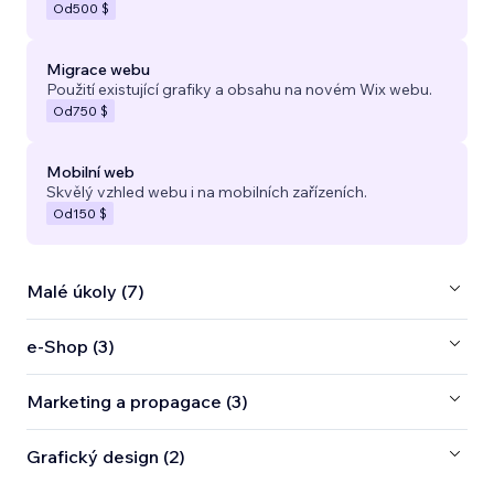
Od
500 $
Migrace webu
Použití existující grafiky a obsahu na novém Wix webu.
Od
750 $
Mobilní web
Skvělý vzhled webu i na mobilních zařízeních.
Od
150 $
Malé úkoly (7)
e‑Shop (3)
Marketing a propagace (3)
Grafický design (2)