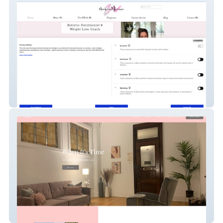
Maria Monem
When It&amp;#39;s Time CS