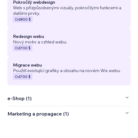
Pokročilý webdesign
Web s přizpůsobenými vizuály, pokročilými funkcemi a
dalšími prvky.
Od
800 $
Redesign webu
Nový motiv a vzhled webu.
Od
700 $
Migrace webu
Použití existující grafiky a obsahu na novém Wix webu.
Od
700 $
e‑Shop (1)
Marketing a propagace (1)