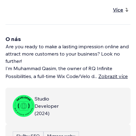
Více
O nás
Are you ready to make a lasting impression online and
attract more customers to your business? Look no
further!
I’m Muhammad Qasim, the owner of RQ Infinite
Possibilities, a full-time Wix Code/Velo d
...
Zobrazit více
Studio
Developer
(
2024
)
Služby SEO
Migrace webu