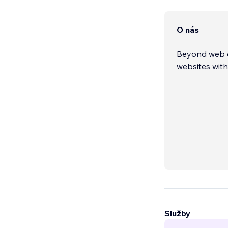
O nás
Beyond web de
websites with 
Služby