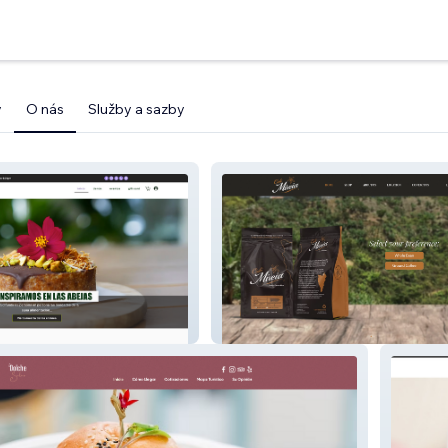
y
O nás
Služby a sazby
Café Mireia