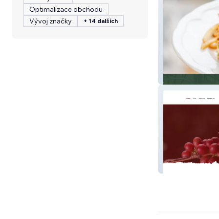
Optimalizace obchodu
Vývoj značky
+ 14 dalších
Dolche Salao
Café Lucero