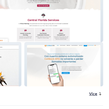
Painting
Callback SMS - Televoz
Více