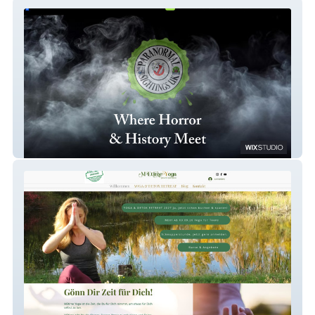
Paranormal Sightings
MEtimeYoga_neu