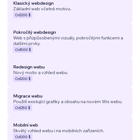
Klasický webdesign
Základní web včetně motivu.
Od
200 $
Pokročilý webdesign
Web s přizpůsobenými vizuály, pokročilými funkcemi a
dalšími prvky.
Od
500 $
Redesign webu
Nový motiv a vzhled webu.
Od
200 $
Migrace webu
Použití existující grafiky a obsahu na novém Wix webu.
Od
250 $
Mobilní web
Skvělý vzhled webu i na mobilních zařízeních.
Od
200 $