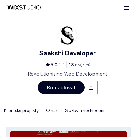
Saakshi Developer
5,0
18
(
12
)
Projektů
Revolutionizing Web Development
Kontaktovat
Klientské projekty
O nás
Služby a hodnocení