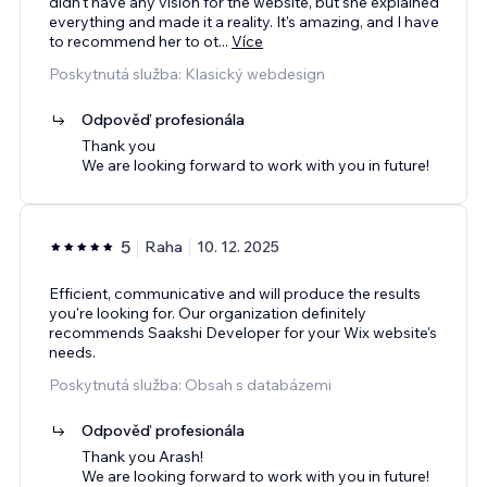
didn't have any vision for the website, but she explained
everything and made it a reality. It's amazing, and I have
to recommend her to ot
...
Více
Poskytnutá služba: Klasický webdesign
Odpověď profesionála
Thank you
We are looking forward to work with you in future!
5
Raha
10. 12. 2025
Efficient, communicative and will produce the results
you're looking for. Our organization definitely
recommends Saakshi Developer for your Wix website's
needs.
Poskytnutá služba: Obsah s databázemi
Odpověď profesionála
Thank you Arash!
We are looking forward to work with you in future!