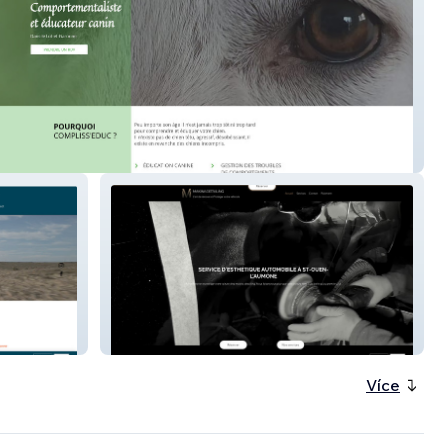
sseduc
Makina Detailing
Více