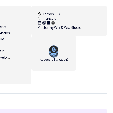
Tarnos, FR
Français
nne,
Platformy
Wix & Wix Studio
andes
ue.
web
web,
Accessibility
(
2024
)
 est