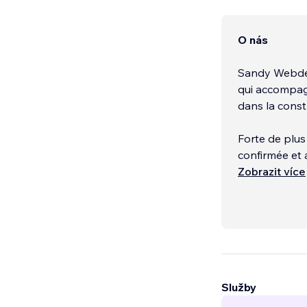
O nás
Sandy Webdes
qui accompag
dans la const
Forte de plus
confirmée et 
tous secteur
Zobrazit více
Nous créons d
design élégan
pensé comme u
valeurs et vos
Služby