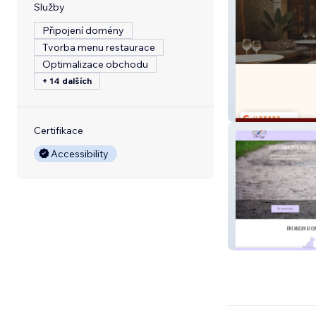
Služby
Připojení domény
Tvorba menu restaurace
Optimalizace obchodu
+ 14 dalších
Le Comptoir d'A
Certifikace
Accessibility
Pet Cycy