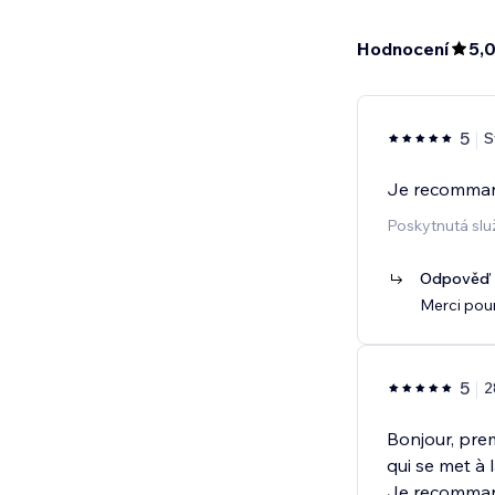
Hodnocení
5,
5
S
Je recommand
Poskytnutá slu
Odpověď p
Merci pour
5
2
Bonjour, prem
qui se met à
Je recomman