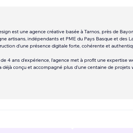
ign est une agence créative basée à Tarnos, près de Bayo
ne artisans, indépendants et PME du Pays Basque et des L
ruction d’une présence digitale forte, cohérente et authentiq
 de 4 ans d’expérience, l’agence met à profit une expertise 
a déjà conçu et accompagné plus d’une centaine de projets 
s confondus.
es sites internet sur-mesure, vitrines ou e-commerce, alliant
t, ergonomie fluide et performances optimisées. Chaque site
ne composition visuelle unique, fidèle à votre univers, vos
 objectifs business.
...