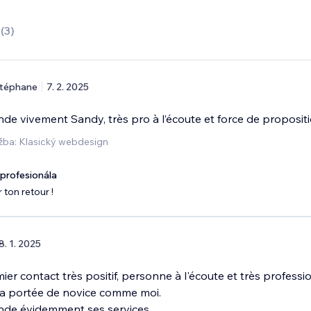
0
(
3
)
téphane
7. 2. 2025
e vivement Sandy, très pro à l’écoute et force de propositi
žba: Klasický webdesign
rofesionála
 ton retour !
8. 1. 2025
ier contact très positif, personne à l'écoute et très professi
 la portée de novice comme moi.
de évidemment ses services.