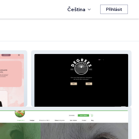
Čeština
Přihlásit
Degreespirit