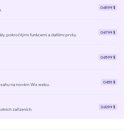
Od
599 $
.
Od
799 $
y, pokročilými funkcemi a dalšími prvky.
Od
599 $
Od
55 $
a obsahu na novém Wix webu.
Od
299 $
ilních zařízeních.