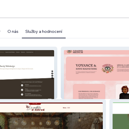
y
O nás
Služby a hodnocení
n
Valérie Médium