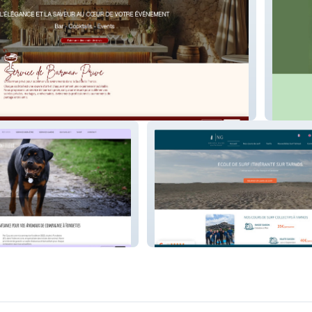
lfred
compli
Nouvelgliss