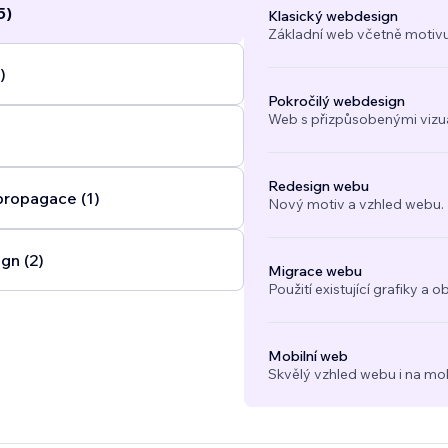
5)
Klasický webdesign
Základní web včetně motivu
)
Pokročilý webdesign
Web s přizpůsobenými vizuál
Redesign webu
propagace (1)
Nový motiv a vzhled webu.
gn (2)
Migrace webu
Použití existující grafiky 
Mobilní web
Skvělý vzhled webu i na mob