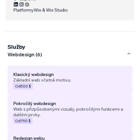
Platformy
Wix & Wix Studio
Služby
Webdesign (6)
Klasický webdesign
Základní web včetně motivu.
Od
500 $
Pokročilý webdesign
Web s přizpůsobenými vizuály, pokročilými funkcemi a
dalšími prvky.
Od
750 $
Redesign webu