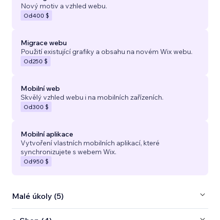
Nový motiv a vzhled webu.
Od
400 $
Migrace webu
Použití existující grafiky a obsahu na novém Wix webu.
Od
250 $
Mobilní web
Skvělý vzhled webu i na mobilních zařízeních.
Od
300 $
Mobilní aplikace
Vytvoření vlastních mobilních aplikací, které
synchronizujete s webem Wix.
Od
950 $
Malé úkoly (5)