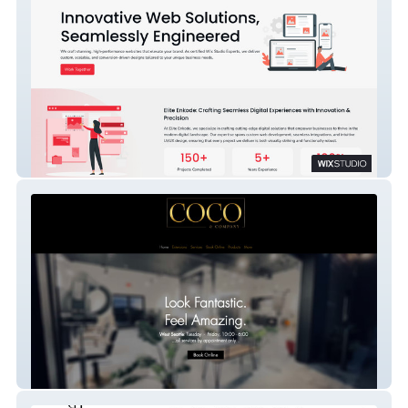
Elite EnKode
CoCo & Company