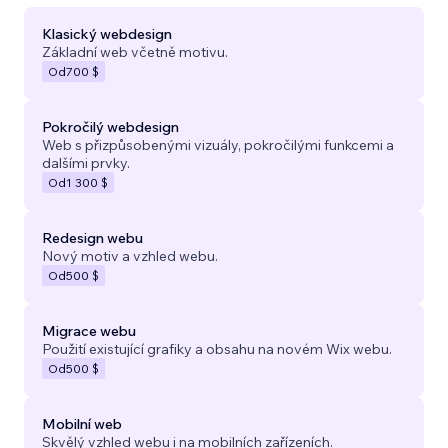
Klasický webdesign
Základní web včetně motivu.
Od
700 $
Pokročilý webdesign
Web s přizpůsobenými vizuály, pokročilými funkcemi a
dalšími prvky.
Od
1 300 $
Redesign webu
Nový motiv a vzhled webu.
Od
500 $
Migrace webu
Použití existující grafiky a obsahu na novém Wix webu.
Od
500 $
Mobilní web
Skvělý vzhled webu i na mobilních zařízeních.