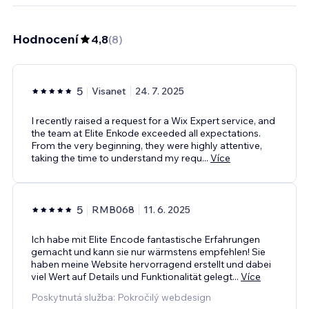
Hodnocení
4,8
(
8
)
5
Visanet
24. 7. 2025
I recently raised a request for a Wix Expert service, and
the team at Elite Enkode exceeded all expectations.
From the very beginning, they were highly attentive,
taking the time to understand my requ
...
Více
5
RMB068
11. 6. 2025
Ich habe mit Elite Encode fantastische Erfahrungen
gemacht und kann sie nur wärmstens empfehlen! Sie
haben meine Website hervorragend erstellt und dabei
viel Wert auf Details und Funktionalität gelegt
...
Více
Poskytnutá služba: Pokročilý webdesign