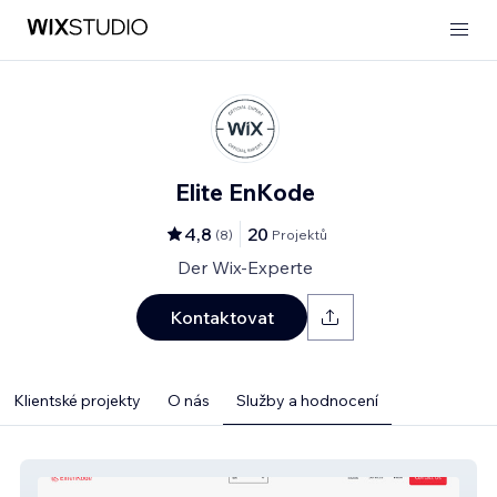
Elite EnKode
4,8
20
(
8
)
Projektů
Der Wix-Experte
Kontaktovat
Klientské projekty
O nás
Služby a hodnocení