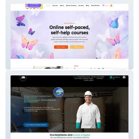
SmileMoreWorryLess
Express-Entsorgung