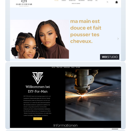
BraidsbyJojoHair
DIY FOR MAN