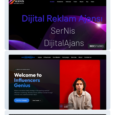
SerNis Dijital Ajans
InfluencersGenius