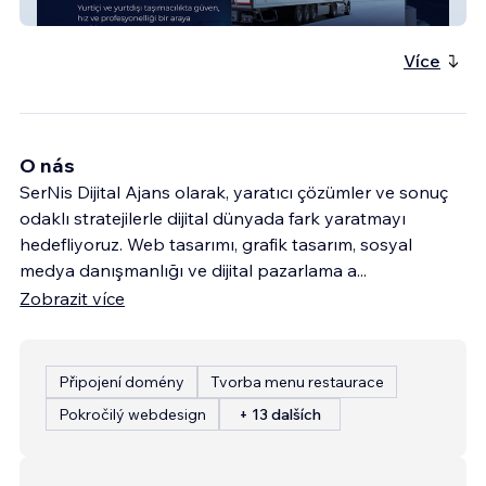
An Transport 1
Více
O nás
SerNis Dijital Ajans olarak, yaratıcı çözümler ve sonuç
odaklı stratejilerle dijital dünyada fark yaratmayı
hedefliyoruz. Web tasarımı, grafik tasarım, sosyal
medya danışmanlığı ve dijital pazarlama a
...
Zobrazit více
Připojení domény
Tvorba menu restaurace
Pokročilý webdesign
+ 13 dalších