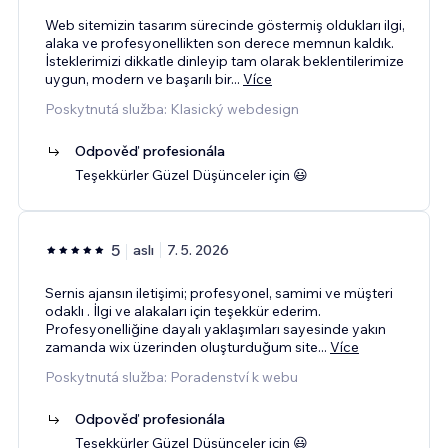
Web sitemizin tasarım sürecinde göstermiş oldukları ilgi,
alaka ve profesyonellikten son derece memnun kaldık.
İsteklerimizi dikkatle dinleyip tam olarak beklentilerimize
uygun, modern ve başarılı bir
...
Více
Poskytnutá služba: Klasický webdesign
Odpověď profesionála
Teşekkürler Güzel Düşünceler için 😃
5
aslı
7. 5. 2026
Sernis ajansın iletişimi; profesyonel, samimi ve müşteri
odaklı . İlgi ve alakaları için teşekkür ederim.
Profesyonelliğine dayalı yaklaşımları sayesinde yakın
zamanda wix üzerinden oluşturduğum site
...
Více
Poskytnutá služba: Poradenství k webu
Odpověď profesionála
Teşekkürler Güzel Düşünceler için 😃