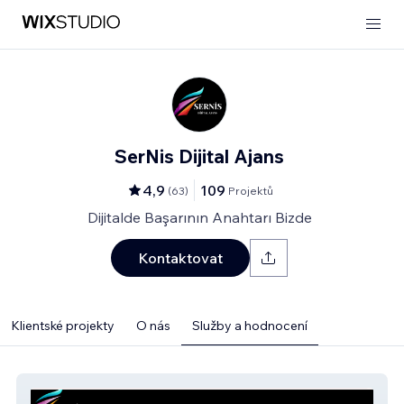
SerNis Dijital Ajans
4,9
109
(
63
)
Projektů
Dijitalde Başarının Anahtarı Bizde
Kontaktovat
Klientské projekty
O nás
Služby a hodnocení