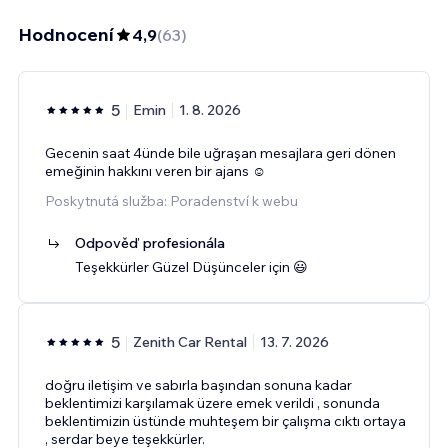
Hodnocení
4,9
(
63
)
5
Emin
1. 8. 2026
Gecenin saat 4ünde bile uğraşan mesajlara geri dönen
emeğinin hakkını veren bir ajans ☺️
Poskytnutá služba: Poradenství k webu
Odpověď profesionála
Teşekkürler Güzel Düşünceler için 😃
5
Zenith Car Rental
13. 7. 2026
doğru iletişim ve sabırla başından sonuna kadar
beklentimizi karşılamak üzere emek verildi , sonunda
beklentimizin üstünde muhteşem bir çalışma cıktı ortaya
, serdar beye teşekkürler.