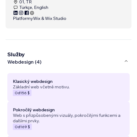
01, TR
Türkçe, English
Platformy
Wix & Wix Studio
Služby
Webdesign (4)
Klasický webdesign
Základní web včetně motivu.
Od
156 $
Pokročilý webdesign
Web s přizpůsobenými vizuály, pokročilými funkcemi a
dalšími prvky.
Od
169 $