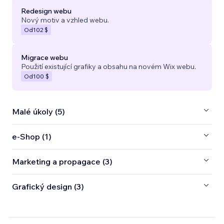
Redesign webu
Nový motiv a vzhled webu.
Od
102 $
Migrace webu
Použití existující grafiky a obsahu na novém Wix webu.
Od
100 $
Malé úkoly (5)
e‑Shop (1)
Marketing a propagace (3)
Grafický design (3)