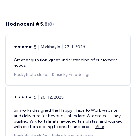
Hodnocení
5,0
(
8
)
5
Mykhaylo
27. 1. 2026
Great acquisition, great understanding of customer's
needs!
Poskytnutá služba: Klasický webdesign
5
20. 12. 2025
Siriworks designed the Happy Place to Work website
and delivered far beyond a standard Wix project. They
pushed Wix to its limits, avoided templates, and worked
with custom coding to create an incredi
...
Více
Poskytnutá služba: Pokročilý webdesign