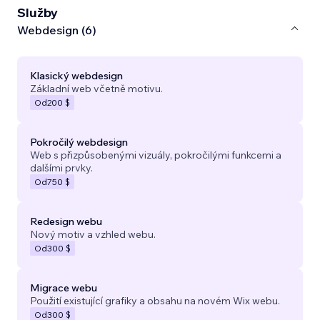
Služby
Webdesign (6)
Klasický webdesign
Základní web včetně motivu.
Od
200 $
Pokročilý webdesign
Web s přizpůsobenými vizuály, pokročilými funkcemi a
dalšími prvky.
Od
750 $
Redesign webu
Nový motiv a vzhled webu.
Od
300 $
Migrace webu
Použití existující grafiky a obsahu na novém Wix webu.
Od
300 $