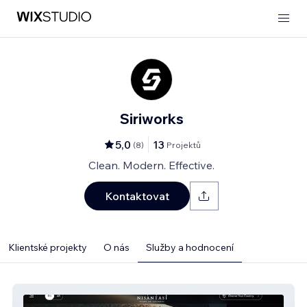
Siriworks
5,0
13
(
8
)
Projektů
Clean. Modern. Effective.
Kontaktovat
Klientské projekty
O nás
Služby a hodnocení