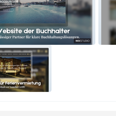
untant
thepigl