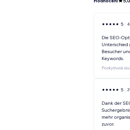
Hodnocení
5,
5
4
Die SEO-Opt
Unterschied 
Besucher und
Keywords.
Poskytnutá slu
5
2
Dank der SEO
Suchergebniss
mehr organis
zuvor.