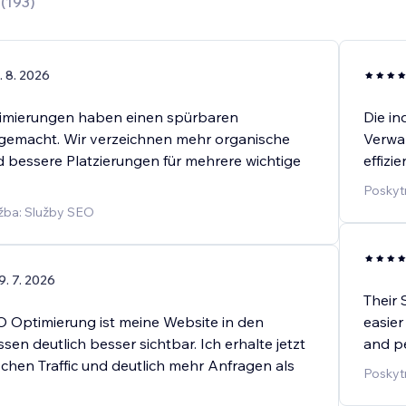
0
(
193
)
. 8. 2026
imierungen haben einen spürbaren
Die in
gemacht. Wir verzeichnen mehr organische
Verwa
 bessere Platzierungen für mehrere wichtige
effizi
Poskyt
žba: Služby SEO
9. 7. 2026
Their
 Optimierung ist meine Website in den
easier
en deutlich besser sichtbar. Ich erhalte jetzt
and p
chen Traffic und deutlich mehr Anfragen als
Poskyt