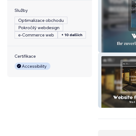
Služby
Optimalizace obchodu
Pokročilý webdesign
e‑Commerce web
+ 10 dalších
LucriciousAcco
Certifikace
Accessibility
Lelis Alpenloft