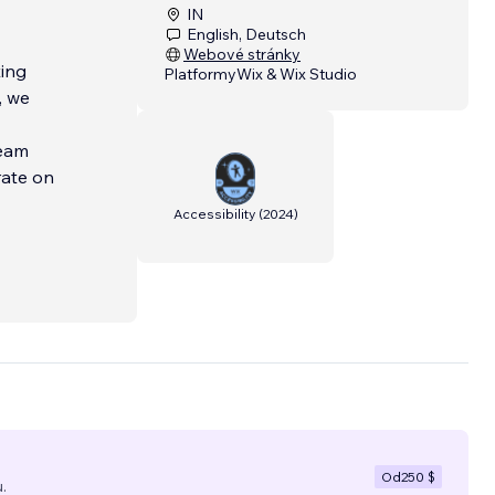
IN
English, Deutsch
Webové stránky
ting
Platformy
Wix & Wix Studio
, we
team
rate on
Accessibility
(
2024
)
Od
250 $
.