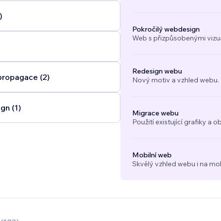
)
Pokročilý webdesign
Web s přizpůsobenými vizuál
Redesign webu
propagace (2)
Nový motiv a vzhled webu.
gn (1)
Migrace webu
Použití existující grafiky 
Mobilní web
Skvělý vzhled webu i na mob