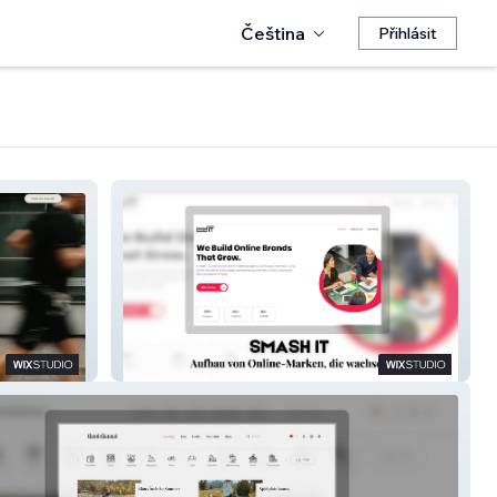
Čeština
Přihlásit
Smash It Updated