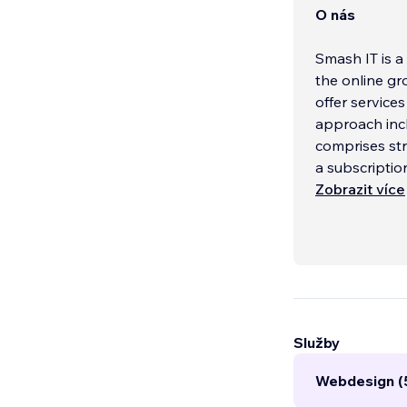
O nás
Smash IT is a 
the online g
offer service
approach inc
comprises str
a subscriptio
Zobrazit více
Služby
Webdesign (