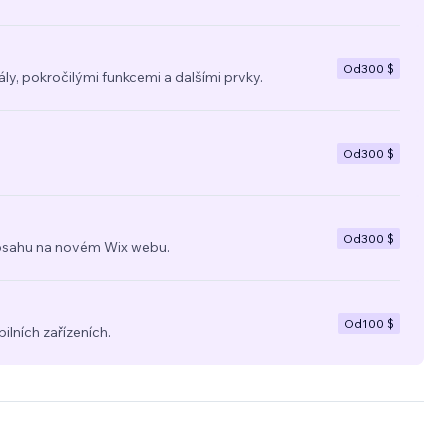
Od
300 $
y, pokročilými funkcemi a dalšími prvky.
Od
300 $
Od
300 $
a obsahu na novém Wix webu.
Od
100 $
ilních zařízeních.