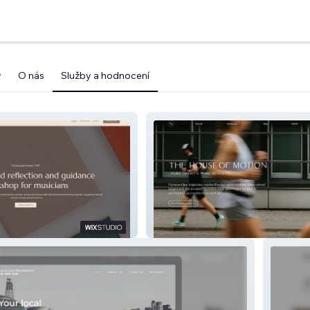
y
O nás
Služby a hodnocení
roject
The House Of Motion