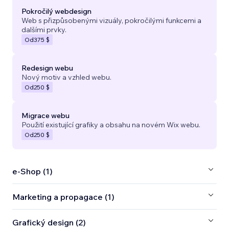
Pokročilý webdesign
Web s přizpůsobenými vizuály, pokročilými funkcemi a
dalšími prvky.
Od
375 $
Redesign webu
Nový motiv a vzhled webu.
Od
250 $
Migrace webu
Použití existující grafiky a obsahu na novém Wix webu.
Od
250 $
e‑Shop (1)
Marketing a propagace (1)
Grafický design (2)