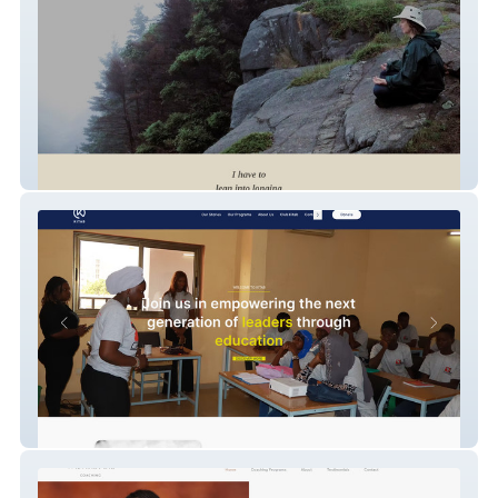
Yehudit Silverman
Kitab