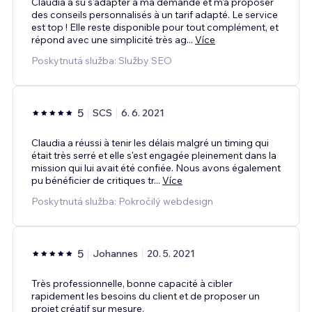
Claudia a su s'adapter à ma demande et m'a proposer
des conseils personnalisés à un tarif adapté. Le service
est top ! Elle reste disponible pour tout complément, et
répond avec une simplicité très ag
...
Více
Poskytnutá služba: Služby SEO
5
SCS
6. 6. 2021
Claudia a réussi à tenir les délais malgré un timing qui
était très serré et elle s'est engagée pleinement dans la
mission qui lui avait été confiée. Nous avons également
pu bénéficier de critiques tr
...
Více
Poskytnutá služba: Pokročilý webdesign
5
Johannes
20. 5. 2021
Très professionnelle, bonne capacité à cibler
rapidement les besoins du client et de proposer un
projet créatif sur mesure.