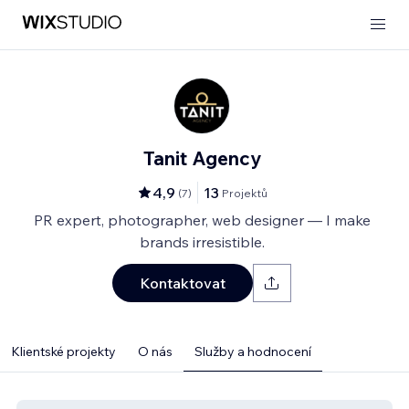
Tanit Agency
4,9
13
(
7
)
Projektů
PR expert, photographer, web designer — I make
brands irresistible.
Kontaktovat
Klientské projekty
O nás
Služby a hodnocení