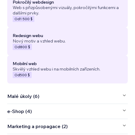
Pokročilý webdesign
Web s přizpůsobenými vizuály, pokročilými funkcemi a
dalšími prvky.
Od
1 500 $
Redesign webu
Nový motiv a vzhled webu.
Od
800 $
Mobilní web
Skvělý vzhled webu i na mobilních zařízeních.
Od
500 $
Malé úkoly (6)
e‑Shop (4)
Marketing a propagace (2)