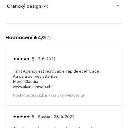
Grafický design (4)
Hodnocení
4,9
(
7
)
5
7. 8. 2021
Tanit Agency est incroyable, rapide et éfficace.
Au delà de mes attentes.
Merci Claudia
www.alainschwab.ch
Poskytnutá služba: Klasický webdesign
5
Saskia
28. 6. 2021