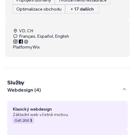
Optimalizace obchodu
+ 17 dalších
VD, CH
Français, Español, English
Platformy
Wix
Služby
Webdesign (4)
Klasický webdesign
Základní web včetně motivu.
Od
1 200 $