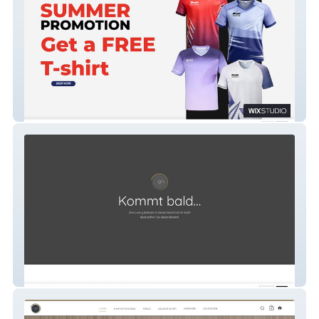
iBadds
Zen Hair Germany