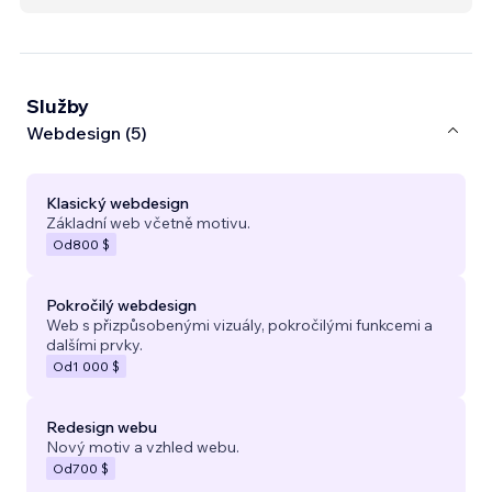
Služby
Webdesign (5)
Klasický webdesign
Základní web včetně motivu.
Od
800 $
Pokročilý webdesign
Web s přizpůsobenými vizuály, pokročilými funkcemi a
dalšími prvky.
Od
1 000 $
Redesign webu
Nový motiv a vzhled webu.
Od
700 $