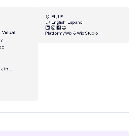
FL, US
English, Español
 Visual
Platformy
Wix & Wix Studio
y,
ad
k in