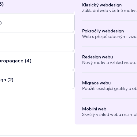
5)
Klasický webdesign
Základní web včetně motivu
)
Pokročilý webdesign
Web s přizpůsobenými vizuál
Redesign webu
propagace (4)
Nový motiv a vzhled webu.
gn (2)
Migrace webu
Použití existující grafiky 
Mobilní web
Skvělý vzhled webu i na mob