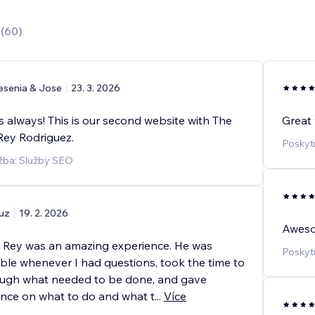
0
(
60
)
esenia & Jose
23. 3. 2026
 always! This is our second website with The
Great 
Rey Rodriguez.
Poskyt
žba: Služby SEO
uz
19. 2. 2026
Aweso
 Rey was an amazing experience. He was
Poskyt
able whenever I had questions, took the time to
ugh what needed to be done, and gave
nce on what to do and what t
...
Více