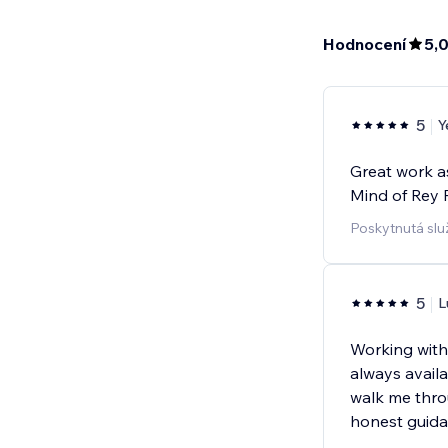
Hodnocení
5,
5
Y
Great work as
Mind of Rey 
Poskytnutá slu
5
L
Working with
always avail
walk me thro
honest guida