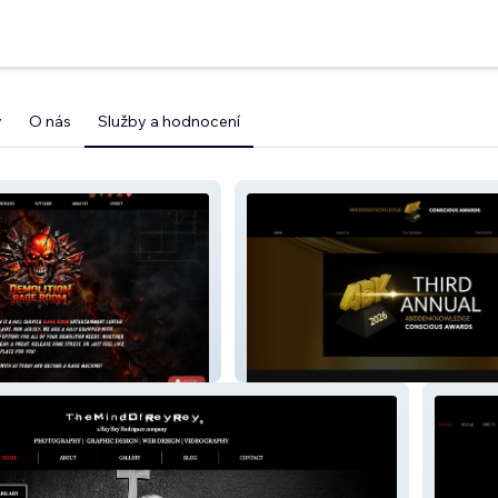
y
O nás
Služby a hodnocení
ge Room
4B Conscious Awards