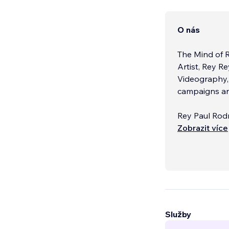
O nás
The Mind of 
Artist, Rey R
Videography, 
campaigns an
Rey Paul Rodr
the world of Co
Zobrazit více
with hundred
Služby