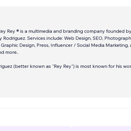
Rey Rey ® is a multimedia and branding company founded by
ey Rodriguez. Services include: Web Design, SEO, Photograph
Graphic Design, Press, Influencer / Social Media Marketing, 
d more..
iguez (better known as "Rey Rey") is most known for his wor
mbat Sports, Dark Photography, and Street Art. After working
s
...