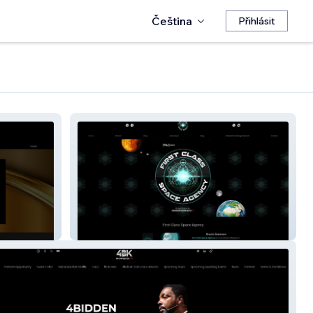
Čeština
Přihlásit
First Class Space