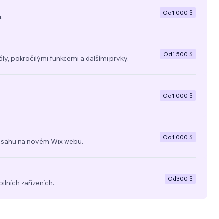
Od
1 000 $
.
Od
1 500 $
y, pokročilými funkcemi a dalšími prvky.
Od
1 000 $
Od
1 000 $
a obsahu na novém Wix webu.
Od
300 $
ilních zařízeních.