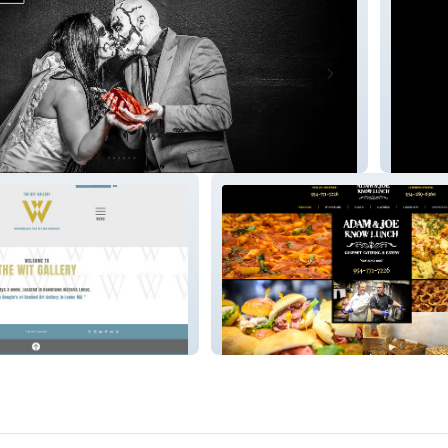
y Rey
4bidde
Adam and Joe Know Lunch