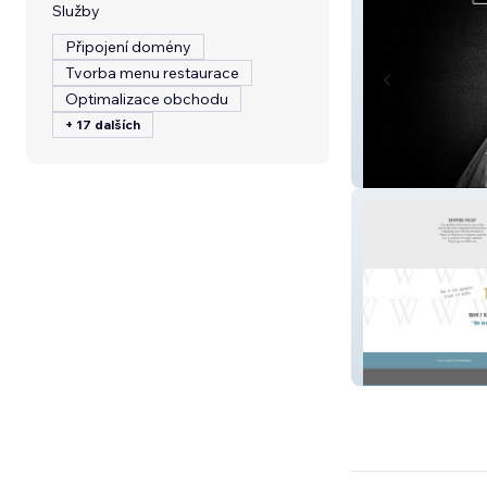
Služby
Připojení domény
Tvorba menu restaurace
Optimalizace obchodu
+ 17 dalších
The Mind of Re
The Wit Gallery