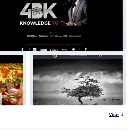
nKnowledge
Cecilia Clark Photography
Více