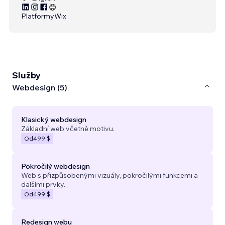
Platformy
Wix
Služby
Webdesign (5)
Klasický webdesign
Základní web včetně motivu.
Od
499 $
Pokročilý webdesign
Web s přizpůsobenými vizuály, pokročilými funkcemi a
dalšími prvky.
Od
499 $
Redesign webu