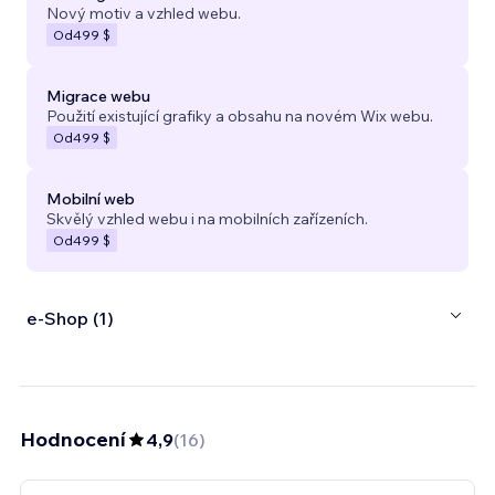
Nový motiv a vzhled webu.
Od
499 $
Migrace webu
Použití existující grafiky a obsahu na novém Wix webu.
Od
499 $
Mobilní web
Skvělý vzhled webu i na mobilních zařízeních.
Od
499 $
e‑Shop (1)
Hodnocení
4,9
(
16
)