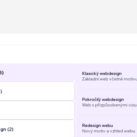
igns, I personally lead every project—from strategy t
...
5)
Klasický webdesign
Základní web včetně motivu
)
Pokročilý webdesign
Web s přizpůsobenými vizuál
Redesign webu
gn (2)
Nový motiv a vzhled webu.