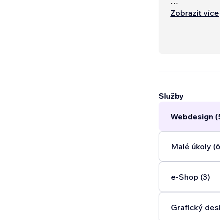
At Unique Des
Zobrazit více
Služby
Webdesign (
Malé úkoly (6
e‑Shop (3)
Grafický desi