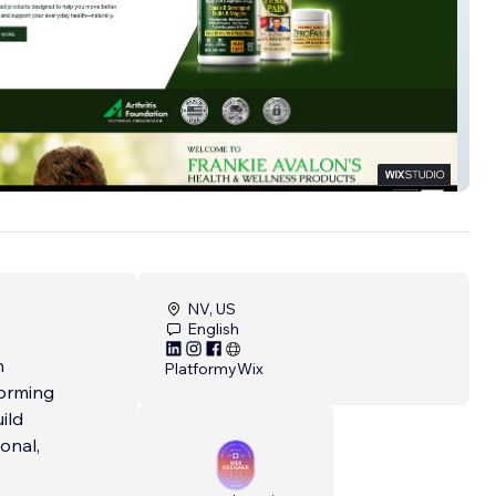
in
NV, US
English
h
Platformy
Wix
forming
ild
onal,