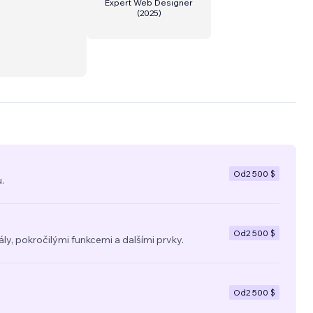
Expert Web Designer
(
2025
)
Od
2 500 $
.
Od
2 500 $
y, pokročilými funkcemi a dalšími prvky.
Od
2 500 $