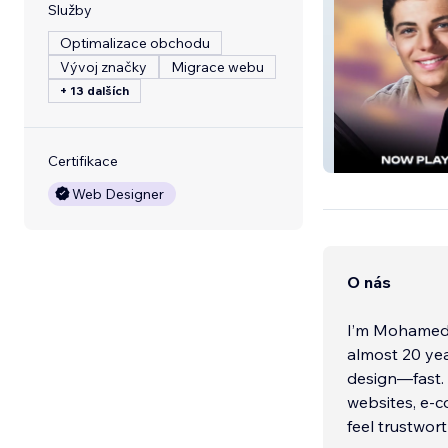
Služby
Optimalizace obchodu
Vývoj značky
Migrace webu
+ 13 dalších
Frankie Avalon
Certifikace
Web Designer
O nás
I’m Mohamed 
almost 20 yea
design—fast. 
websites, e-c
feel trustwort