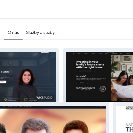
y
O nás
Služby a sazby
Gustavo Chavez Realtor