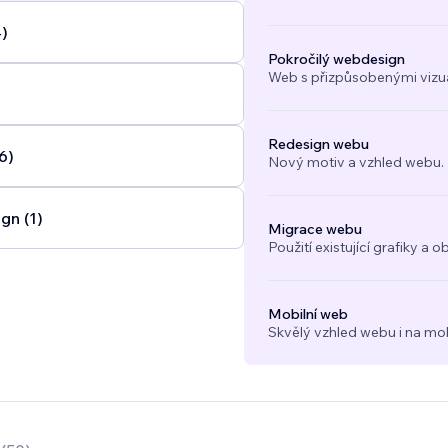
4)
Pokročilý webdesign
Web s přizpůsobenými vizuál
Redesign webu
6)
Nový motiv a vzhled webu.
gn (1)
Migrace webu
Použití existující grafiky 
Mobilní web
Skvělý vzhled webu i na mob