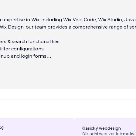
e expertise in Wix, including Wix Velo Code, Wix Studio, Java
Wix Design, our team provides a comprehensive range of ser
ers & search functionalities
ilter configurations
gnup and login forms
ateway integration
...
5)
Klasický webdesign
Základní web včetně motivu