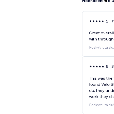
Hodnocení
5,
5
1
Great overal
with through
Poskytnutá slu
5
S
This was the 
found Velo S
do, they und
work they di
Poskytnutá slu