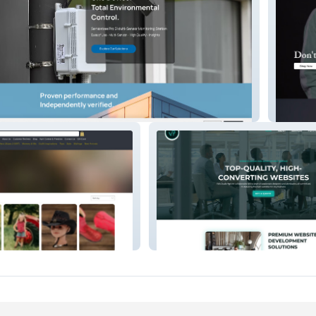
BorBan
mp
Velo Studio Partner