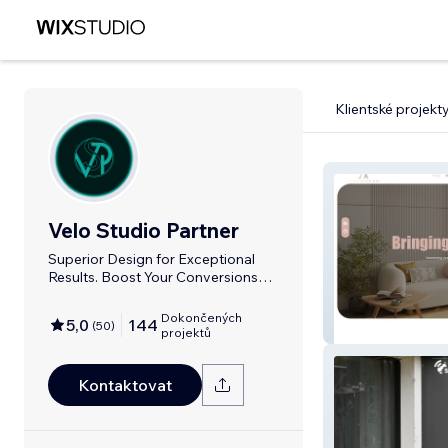
Klientské projekt
Velo Studio Partner
Superior Design for Exceptional
Results. Boost Your Conversions
Today!
Dokončených
5,0
144
(
50
)
Align Interiors
projektů
Kontaktovat