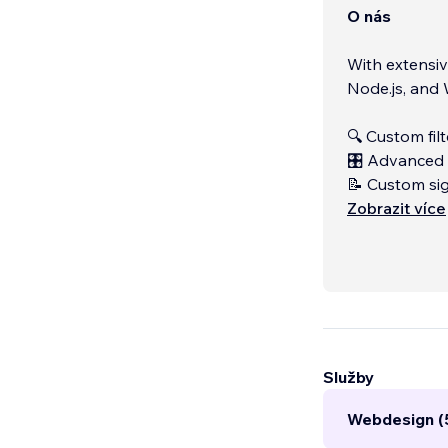
O nás
With extensiv
Node.js, and 
🔍 Custom filt
🎛️ Advanced f
📝 Custom si
💳 Payment g
Zobrazit více
Služby
Webdesign (