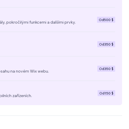
Od
500 $
y, pokročilými funkcemi a dalšími prvky.
Od
350 $
Od
350 $
a obsahu na novém Wix webu.
Od
150 $
ilních zařízeních.