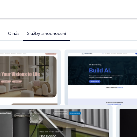
y
O nás
Služby a hodnocení
GenAI Labs