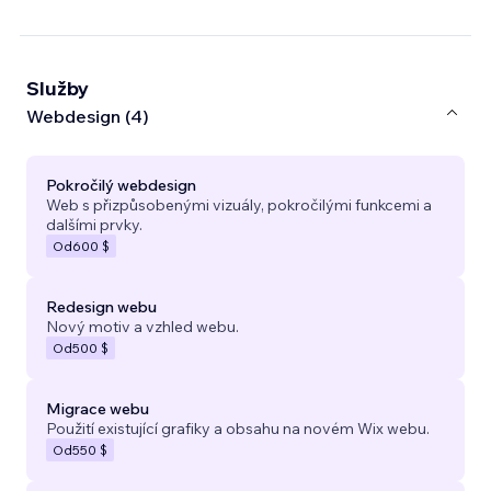
Služby
Webdesign (4)
Pokročilý webdesign
Web s přizpůsobenými vizuály, pokročilými funkcemi a
dalšími prvky.
Od
600 $
Redesign webu
Nový motiv a vzhled webu.
Od
500 $
Migrace webu
Použití existující grafiky a obsahu na novém Wix webu.
Od
550 $