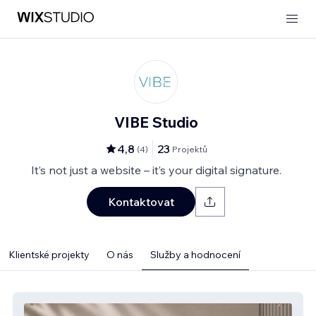
VIBE Studio
4,8
23
(
4
)
Projektů
It’s not just a website – it’s your digital signature.
Kontaktovat
Klientské projekty
O nás
Služby a hodnocení