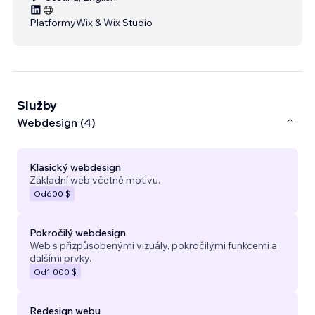
Platformy
Wix & Wix Studio
Služby
Webdesign (4)
Klasický webdesign
Základní web včetně motivu.
Od
600 $
Pokročilý webdesign
Web s přizpůsobenými vizuály, pokročilými funkcemi a
dalšími prvky.
Od
1 000 $
Redesign webu