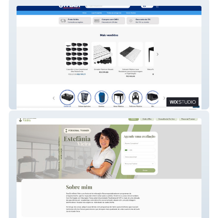
GFPLAST
Estefania Vieira