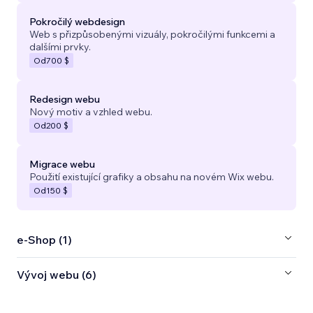
Pokročilý webdesign
Web s přizpůsobenými vizuály, pokročilými funkcemi a
dalšími prvky.
Od
700 $
Redesign webu
Nový motiv a vzhled webu.
Od
200 $
Migrace webu
Použití existující grafiky a obsahu na novém Wix webu.
Od
150 $
e‑Shop (1)
Vývoj webu (6)