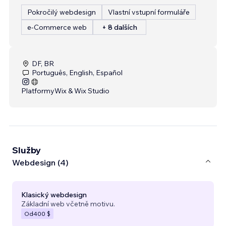
Pokročilý webdesign
Vlastní vstupní formuláře
e‑Commerce web
+ 8 dalších
DF, BR
Português, English, Español
Platformy
Wix & Wix Studio
Služby
Webdesign (4)
Klasický webdesign
Základní web včetně motivu.
Od
400 $