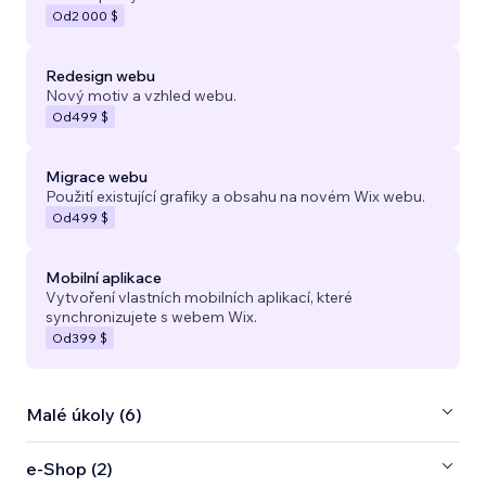
Od
2 000 $
Redesign webu
Nový motiv a vzhled webu.
Od
499 $
Migrace webu
Použití existující grafiky a obsahu na novém Wix webu.
Od
499 $
Mobilní aplikace
Vytvoření vlastních mobilních aplikací, které
synchronizujete s webem Wix.
Od
399 $
Malé úkoly (6)
e‑Shop (2)