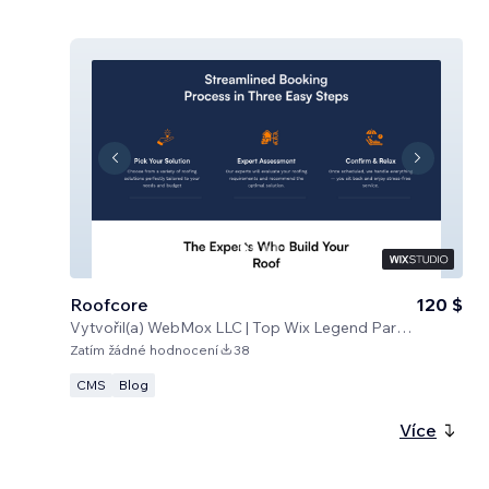
Roofcore
120 $
Vytvořil(a)
WebMox LLC | Top Wix Legend Partners
Zatím žádné hodnocení
38
CMS
Blog
Více