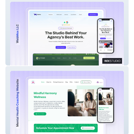
WebMox LLC
Mindful Harmony Well