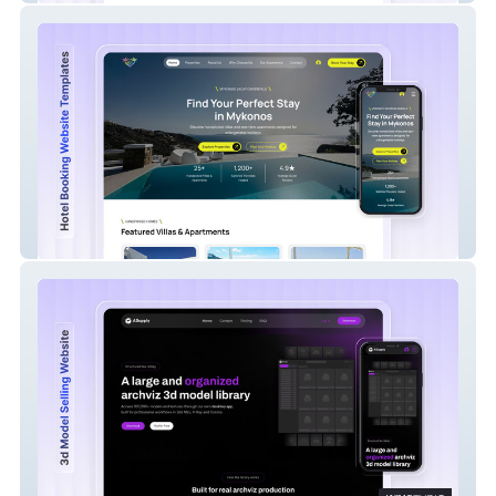
mykonosloveholiday