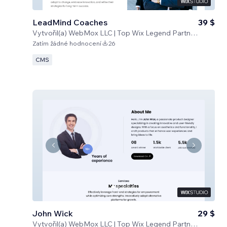
LeadMind Coaches
39 $
Vytvořil(a)
WebMox LLC | Top Wix Legend Partners
Zatím žádné hodnocení
26
CMS
John Wick
29 $
Vytvořil(a)
WebMox LLC | Top Wix Legend Partners