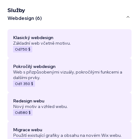
Služby
Webdesign (6)
Klasický webdesign
Základní web včetně motivu.
Od
750 $
Pokročilý webdesign
Web s přizpůsobenými vizuály, pokročilými funkcemi a
dalšími prvky.
Od
1 350 $
Redesign webu
Nový motiv a vzhled webu.
Od
580 $
Migrace webu
Použití existující grafiky a obsahu na novém Wix webu.